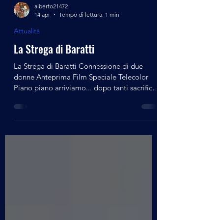
alberto21472
14 apr
Tempo di lettura: 1 min
Attualità
La Strega di Baratti
La Strega di Baratti Connessione di due
donne Anteprima Film Speciale Telecolor
Piano piano arriviamo... dopo tanti sacrifici e
sei anni di lavorazione, grazie all'impegno di
quasi 150 persone e Istituzioni che hanno
collaborato in totale gratuità e tanta
passione 🙏 Grazie di cuore