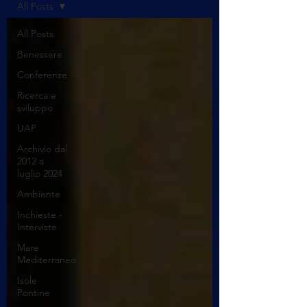
All Posts
All Posts
Benessere
Conferenze
Ricerca e
sviluppo
UAP
Archivio dal
2012 a
luglio 2024
Ambiente
Inchieste -
Interviste
Mare
Mediterraneo
Isole
Pontine