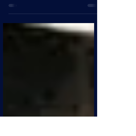
Tesla Experiment Spazio Tesla torna nelle
scuole in collaborazione con l' associazione
Prisma , hanno dato il via al progetto Tesla
Experiment rivolto agli studenti dell'Istituto
CR. Forma di Cremona , un primo ciclo di
quattro appuntamenti storico-didattici con
alunni e docenti dell'Azienda Speciale di
Formazione della Provincia di Cremona,
incontri della durata di due ore assieme ai
giovani futuri professionisti in coso di
formazione nei campi della ristorazione, del
benes