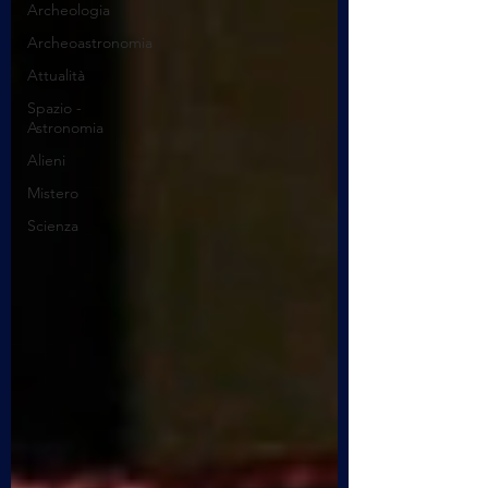
Archeologia
Archeoastronomia
Attualità
Spazio -
Astronomia
Alieni
Mistero
Scienza