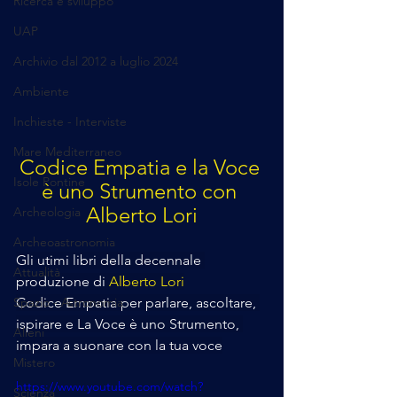
Ricerca e sviluppo
UAP
Archivio dal 2012 a luglio 2024
Ambiente
Inchieste - Interviste
Mare Mediterraneo
Codice Empatia e la Voce 
Isole Pontine
è uno Strumento con 
Alberto Lori
Archeologia
Archeoastronomia
Gli utimi libri della decennale 
Attualità
produzione di 
Alberto Lori
Codice Empatia per parlare, ascoltare, 
Spazio - Astronomia
ispirare e La Voce è uno Strumento, 
Alieni
impara a suonare con la tua voce
Mistero
https://www.youtube.com/watch?
Scienza