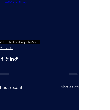
v=0VSn2DDwjlg
Alberto Lori
Empatia
Voce
Attualità
Mostra tutti
Post recenti