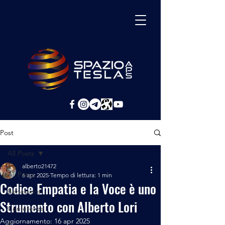
Post
All Posts
alberto21472
All Posts
6 apr 2025
Tempo di lettura: 1 min
Codice Empatia e la Voce è uno
Benessere
Strumento con Alberto Lori
Conferenze
Aggiornamento:
16 apr 2025