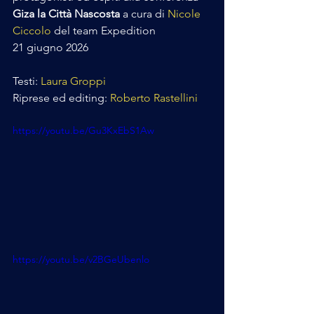
Giza la Città Nascosta
 a cura di 
Nicole 
Ciccolo
 del team Expedition
21 giugno 2026
Testi: 
Laura Groppi
Riprese ed editing: 
Roberto Rastellini
https://youtu.be/Gu3KxEbS1Aw
https://youtu.be/v2BGeUbenlo