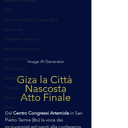
Ricerca e sviluppo
UAP
Archivio dal 2012 a luglio 2024
Ambiente
Inchieste - Interviste
Mare Mediterraneo
Isole Pontine
Image AI Generator
Archeologia
Giza la Città 
Archeoastronomia
Nascosta
Attualità
Atto Finale
Spazio - Astronomia
Alieni
Dal 
Centro Congressi Artemide
 in San 
Mistero
Pietro Terme (Bo) la voce dei 
Scienza
protagonisti ed ospiti alla conferenza 