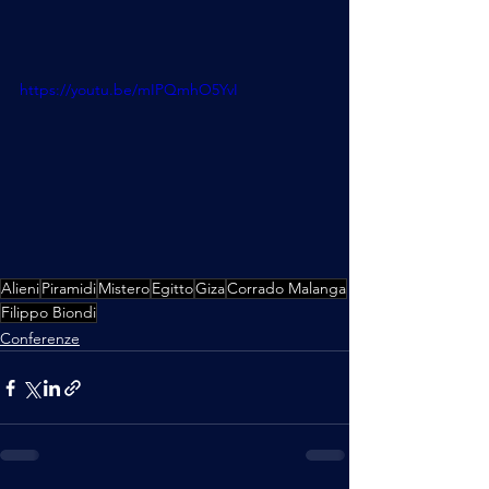
https://youtu.be/mIPQmhO5YvI
Alieni
Piramidi
Mistero
Egitto
Giza
Corrado Malanga
Filippo Biondi
Conferenze