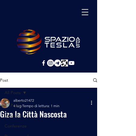
Post
All Posts
alberto21472
All Posts
4 lug
Tempo di lettura: 1 min
Giza la Città Nascosta
Benessere
Conferenze