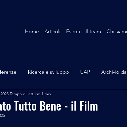
Home
Articoli
Eventi
Il team
Chi siam
ferenze
Ricerca e sviluppo
UAP
Archivio da
 2025
Tempo di lettura: 1 min
terviste
Mare Mediterraneo
Isole Pontine
A
to Tutto Bene - il Film
025
lità
Spazio - Astronomia
Alieni
Mistero