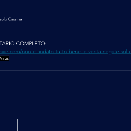
Paolo Cassina
TARIO COMPLETO: 
ovie.com/non-e-andato-tutto-bene-le-verita-negate-sul-
Virus