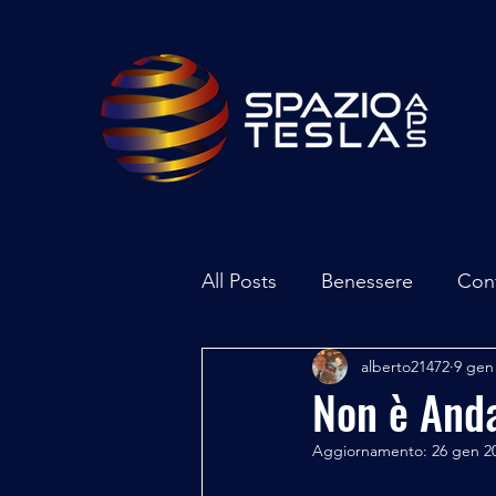
All Posts
Benessere
Con
alberto21472
9 gen
Ambiente
Inchieste - In
Non è Anda
Aggiornamento:
26 gen 2
Archeoastronomia
Attua