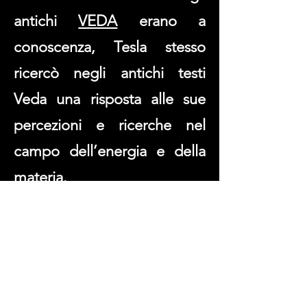
antichi
VEDA
erano a
conoscenza, Tesla stesso
ricercò negli antichi testi
Veda una risposta alle sue
percezioni e ricerche nel
campo dell’energia e della
materia.
Percorrere la nostra
dimensione cercando di
“risuonare” col pensiero di
Nikola Tesla, farà vibrare