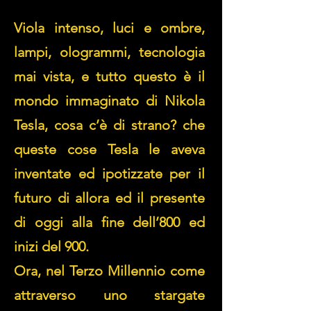
Viola intenso, luci e ombre,
lampi, ologrammi, tecnologia
mai vista, e tutto questo è il
mondo immaginato di Nikola
Tesla, cosa c’è di strano? che
queste cose Tesla le aveva
inventate ed ipotizzate per il
futuro di allora ed il presente
di oggi
alla fine dell’800 ed
inizi del 900.
Ora, nel Terzo Millennio come
attraverso uno stargate