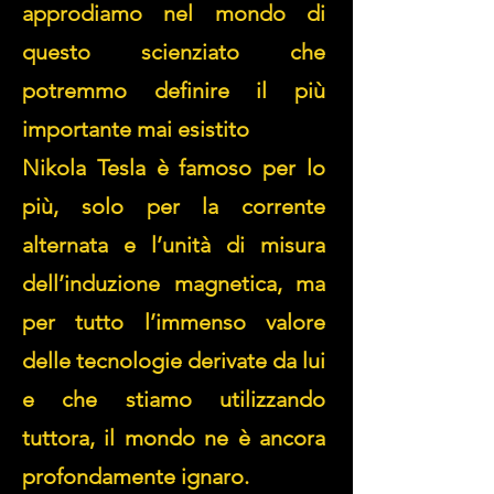
approdiamo nel mondo di
questo scienziato che
potremmo definire il più
importante mai esistito
Nikola Tesla è famoso per lo
più, solo per la corrente
alternata e l’unità di misura
dell’induzione magnetica, ma
per tutto l’immenso valore
delle tecnologie derivate da lui
e che stiamo utilizzando
tuttora, il mondo ne è ancora
profondamente ignaro.