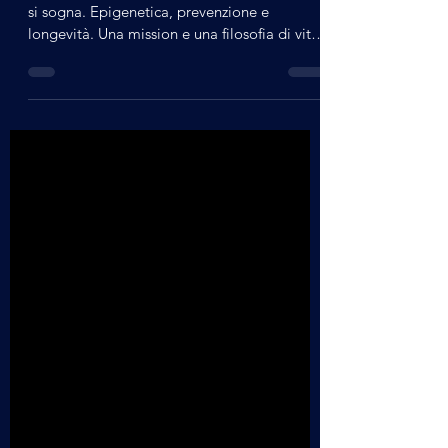
La Vita è Urgente Nulla accade se prima non
si sogna. Epigenetica, prevenzione e
longevità. Una mission e una filosofia di vita
per vivere meglio e più a lungo Una
straordinaria storia di vita nel libro di
Giorgio Terziani , da militare sulla Fregata
Lanciamissili Libeccio ad imprenditore di
successo ed ora comunicatore visit professor
nel campo del benessere Regia Mauro
Mantilero - Radio Val Trebbia Sound Guarda
la puntata anche su Spazio tesla Odysee
Channel