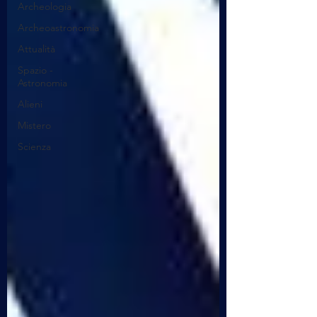
Archeologia
Archeoastronomia
Attualità
Spazio -
Astronomia
Alieni
Mistero
Scienza