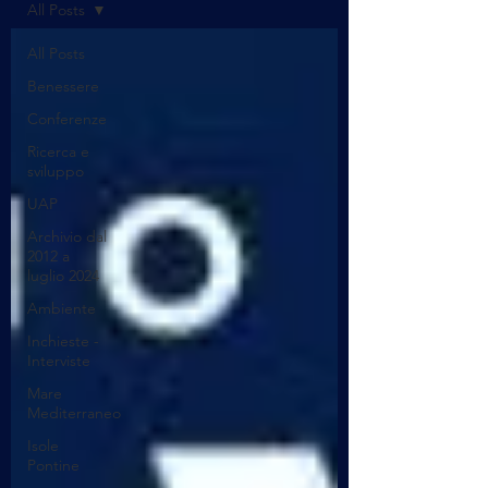
All Posts
All Posts
Benessere
Conferenze
Ricerca e
sviluppo
UAP
Archivio dal
2012 a
luglio 2024
Ambiente
Inchieste -
Interviste
Mare
Mediterraneo
Isole
Pontine