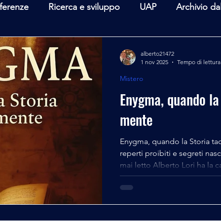
ferenze
Ricerca e sviluppo
UAP
Archivio da
terviste
Mare Mediterraneo
Isole Pontine
A
alberto21472
1 nov 2025
Tempo di lettura
Mistero
lità
Spazio - Astronomia
Alieni
Mistero
Enygma, quando la 
mente
Enygma, quando la Storia tace
reperti proibiti e segreti nas
mai letto Alberto Lori ha la
mano anche il più avulso letto
grande spessore. Non è solo
ha la capacità di far capire
a tutti quelle ricerche, infor