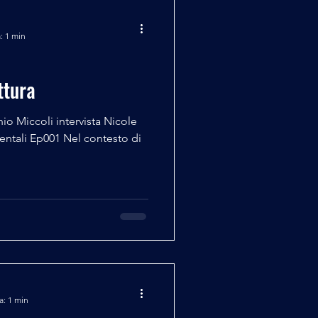
no su questo pianeta. In
: 1 min
ttura
nio Miccoli intervista Nicole
tali Ep001 Nel contesto di
a: 1 min