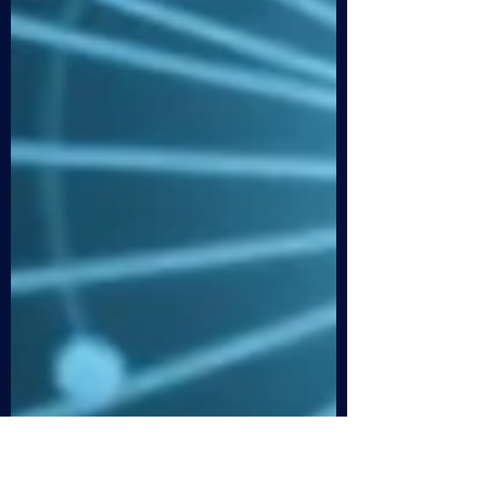
Ospite Riccardo Tonelli La sperimentazione
scientifica e spirituale sono le sue passioni,
che cerca di portare a chi è interessato anche
nella pratica, per fare provare a tutti come
Scienza e Spiritualità dicano esattamente le
stesse cose quando prive di dogmi e aiutino
in modo profondo se usate insieme e con
Amore.