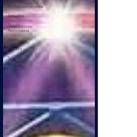
Archeoastronomia
Attualità
Spazio -
Astronomia
Alieni
Mistero
Scienza