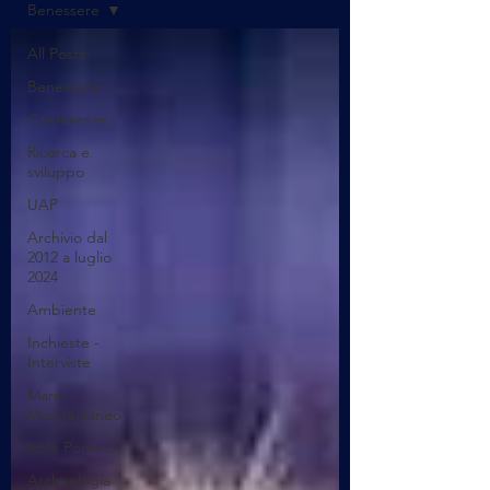
Benessere
All Posts
Benessere
Conferenze
Ricerca e
sviluppo
UAP
Archivio dal
2012 a luglio
2024
Ambiente
Inchieste -
Interviste
Mare
Mediterraneo
Isole Pontine
Archeologia