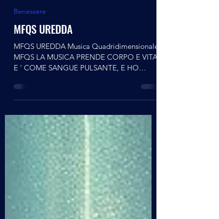
alberto21472
11 mag
Tempo di lettura: 3 min
Benessere
MFQS UREDDA
MFQS UREDDA Musica Quadridimensionale
MFQS LA MUSICA PRENDE CORPO E VITA,
E ' COME SANGUE PULSANTE, E HO
ANCHE VISTO DELLE IMMAGINI
(testimonianza di Nadia) MFQS è una tecnica
di elaborazione sonora già adottata da
grandi musicisti come Battiato e Battisti ed è
stata raffinata dal libero ricercatore Franco
Ranieri L'ascoltatore potrà sentire il suono
cristallino e xdai bassi profondi e caldi, il
tutto in una grande avvolgenza. Le frequenze
Basse sono generate dalla Madre Terr