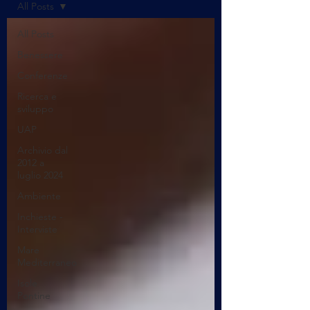
All Posts
All Posts
Benessere
Conferenze
Ricerca e
sviluppo
UAP
Archivio dal
2012 a
luglio 2024
Ambiente
Inchieste -
Interviste
Mare
Mediterraneo
Isole
Pontine