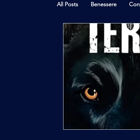
All Posts
Benessere
Con
Ambiente
Inchieste - In
Archeoastronomia
Attua