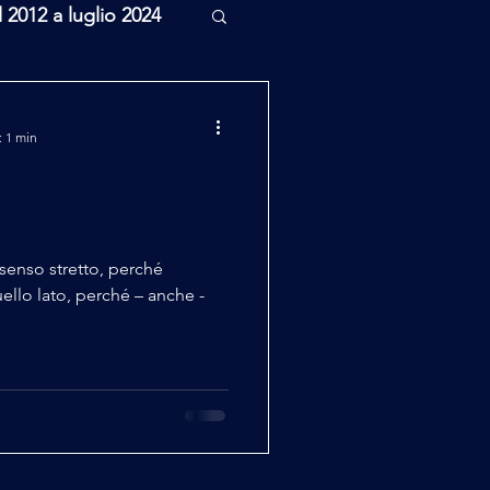
l 2012 a luglio 2024
rcheologia
: 1 min
Scienza
n senso stretto, perché
ello lato, perché – anche -