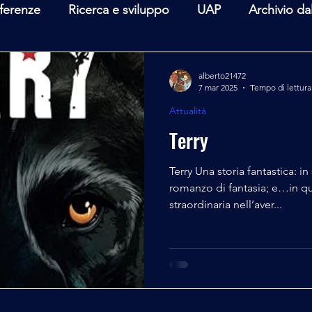
ferenze
Ricerca e sviluppo
UAP
Archivio da
terviste
Mare Mediterraneo
Isole Pontine
A
alberto21472
7 mar 2025
Tempo di lettura
Attualità
lità
Spazio - Astronomia
Alieni
Mistero
Terry
Terry Una storia fantastica: i
romanzo di fantasia; e…in qu
straordinaria nell’aver...