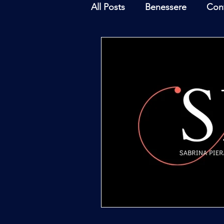
All Posts
Benessere
Con
Ambiente
Inchieste - In
Archeoastronomia
Attua