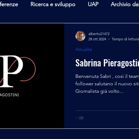
ferenze
Ricerca e sviluppo
UAP
Archivio da
terviste
Mare Mediterraneo
Isole Pontine
A
alberto21472
28 ott 2024
Tempo di lettura
Attualità
lità
Spazio - Astronomia
Alieni
Mistero
Sabrina Pieragosti
Benvenuta Sabri , così il team
follower salutano il nuovo sit
Giornalista già volto...