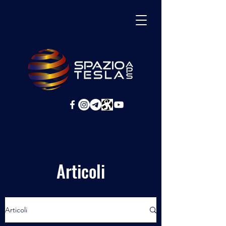
Articoli
Articoli