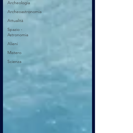
Archeologia
Archeoastronomia
Attualità
Spazio -
Astronomia
Alieni
Mistero
Scienza