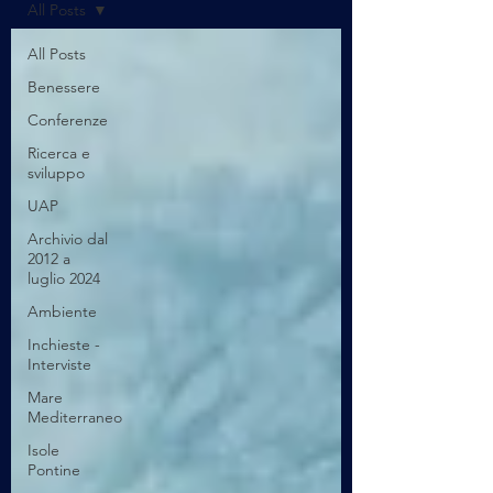
All Posts
All Posts
Benessere
Conferenze
Ricerca e
sviluppo
UAP
Archivio dal
2012 a
luglio 2024
Ambiente
Inchieste -
Interviste
Mare
Mediterraneo
Isole
Pontine