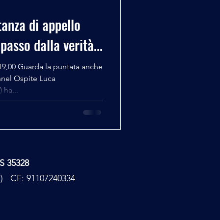
tanza di appello
passo dalla verità...
19,00 Guarda la puntata anche
nel Ospite Luca
 ha...
TS 35328
PC) CF: 91107240334