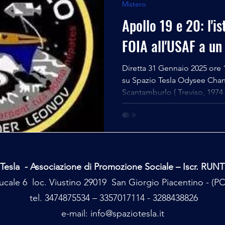
Mistero
Apollo 19 e 20: l'is
FOIA all'USAF a un 
Diretta 31 Gennaio 2025 ore 
su Spazio Tesla Odysee Chan
Scantamburlo ( Treviso, 1974 )
Tesla - Associazione di Promozione Sociale – Iscr. RUN
cale 6 loc. Viustino 29019 San Giorgio Piacentino - (
tel. 3474875534 – 3357017114 - 3288438826
e-mail:
info@spaziotesla.it