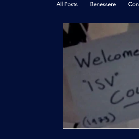
All Posts
Benessere
Con
Ambiente
Inchieste - In
Archeoastronomia
Attua