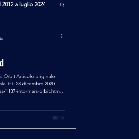
l 2012 a luglio 2024
rcheologia
in
Scienza
nd
s Orbit Articolo originale
la. it il 28 dicembre 2020
nza/1137-into-mars-orbit.html
mane dell'esistenza di Basi
egnere Aerospaziale -
el programma di sicurezza
è stato anche il fondatore e
r 3