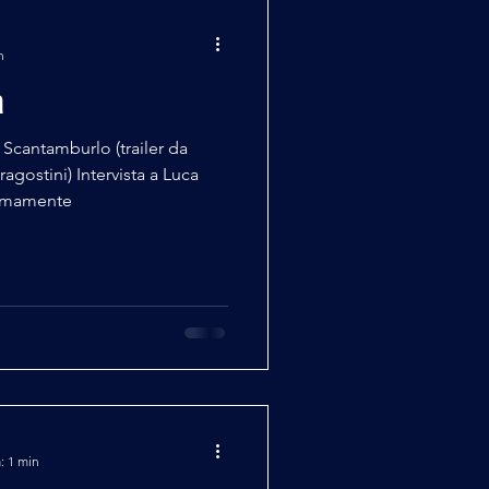
n
a
 Scantamburlo (trailer da
gostini) Intervista a Luca
remamente
: 1 min