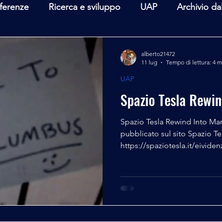
ferenze
Ricerca e sviluppo
UAP
Archivio da
terviste
Mare Mediterraneo
Isole Pontine
A
alberto21472
11 lug
Tempo di lettura: 4 m
UAP
lità
Spazio - Astronomia
Alieni
Mistero
Spazio Tesla Rewi
Spazio Tesla Rewind Into Mar
pubblicato sul sito Spazio Tes
https://spaziotesla.it/eivide
Le notizie delle ultime setti
Militari sul pianeta Marte sono state dirompenti visto che
a diffonderle è stato un Ing
Generale a riposo ex capo d
spaziale israeliano di cui ne 
direttore in Gerusalemme pe