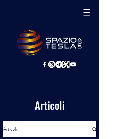
Articoli
Articoli