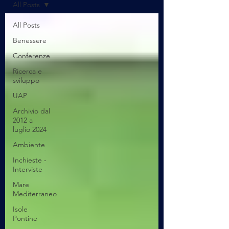
All Posts
All Posts
Benessere
Conferenze
Ricerca e
sviluppo
UAP
Archivio dal
2012 a
luglio 2024
Ambiente
Inchieste -
Interviste
Mare
Mediterraneo
Isole
Pontine