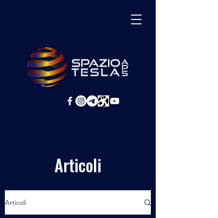
Articoli
Articoli