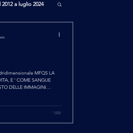
l 2012 a luglio 2024
rcheologia
min
Scienza
ridimensionale MFQS LA
ITA, E ' COME SANGUE
STO DELLE IMMAGINI
S è una tecnica di
tata da grandi musicisti
stata raffinata dal libero
scoltatore potrà sentire il
profondi e caldi, il tutto in
frequenze Basse sono