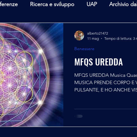
ferenze
Ricerca e sviluppo
UAP
Archivio da
terviste
Mare Mediterraneo
Isole Pontine
A
alberto21472
11 mag
Tempo di lettura: 3 
Benessere
lità
Spazio - Astronomia
Alieni
Mistero
MFQS UREDDA
MFQS UREDDA Musica Quad
MUSICA PRENDE CORPO E V
PULSANTE, E HO ANCHE VI
(testimonianza di Nadia) MFQ
elaborazione sonora già adot
come Battiato e Battisti ed è 
ricercatore Franco Ranieri L'a
suono cristallino e xdai bassi 
una grande avvolgenza. Le 