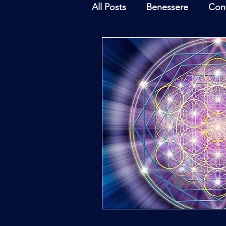
All Posts
Benessere
Con
Ambiente
Inchieste - In
Archeoastronomia
Attua