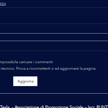
2024
mpossibile caricare i commenti
 tecnico. Prova a riconnetterti o ad aggiornare la pagina.
Aggiorna
Tesla - Associazione di Promozione Sociale – Iscr. RUN