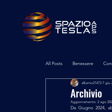
All Posts
Benessere
Con
alberto21472
7 giu 
Ambiente
Inchieste - In
Archivio
Aggiornamento:
2 ago 20
Archeoastronomia
Attua
Da Giugno 2024, ab