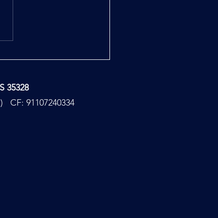
rega di Baratti a Bobbio
TS 35328
PC) CF: 91107240334