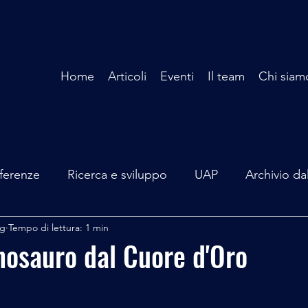
Home
Articoli
Eventi
Il team
Chi siam
ferenze
Ricerca e sviluppo
UAP
Archivio da
ag
Tempo di lettura: 1 min
terviste
Mare Mediterraneo
Isole Pontine
A
nosauro dal Cuore d'Oro
lità
Spazio - Astronomia
Alieni
Mistero