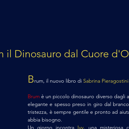
 il Dinosauro dal Cuore d'O
B
rum, il nuovo libro di 
Sabrina Pieragostini
Brum
 è un piccolo dinosauro diverso dagli al
elegante e spesso preso in giro dal branco
tristezza, è sempre gentile e pronto ad aiut
abbia bisogno. 
Un giorno incontra 
Ivy
, una misteriosa c