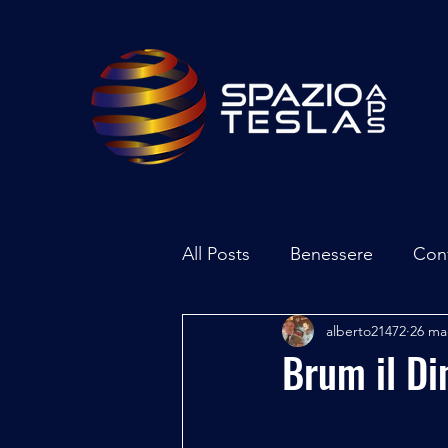
All Posts
Benessere
Con
alberto21472
26 m
Ambiente
Inchieste - In
Brum il Di
Archeoastronomia
Attua