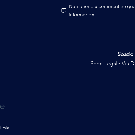
Non puoi più commentare questo
informazioni.
Majorana e Pelizza il Codice
Perduto 7^ puntata
Spazio 
Sede Legale Via Du
Tesla,