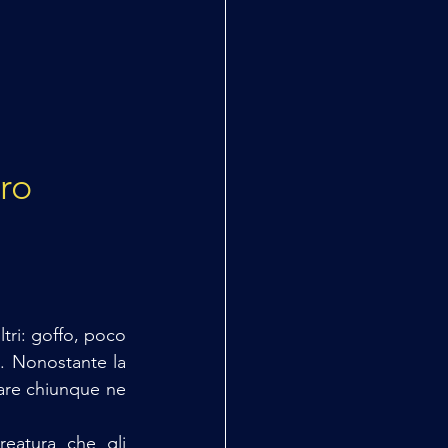
ro
tri: goffo, poco 
. Nonostante la 
are chiunque ne 
reatura che gli 