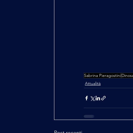
Sabrina Pieragostini
Dinosa
Attualità
Post recenti