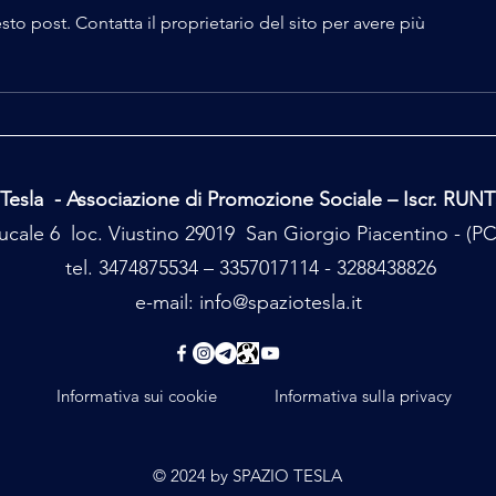
 post. Contatta il proprietario del sito per avere più
La Strega di Baratti a Bobbio
La St
Tesla - Associazione di Promozione Sociale – Iscr. RUN
cale 6 loc. Viustino 29019 San Giorgio Piacentino - (
tel. 3474875534 – 3357017114 - 3288438826
e-mail:
info@spaziotesla.it
Informativa sui cookie
Informativa sulla privacy
© 2024 by SPAZIO TESLA