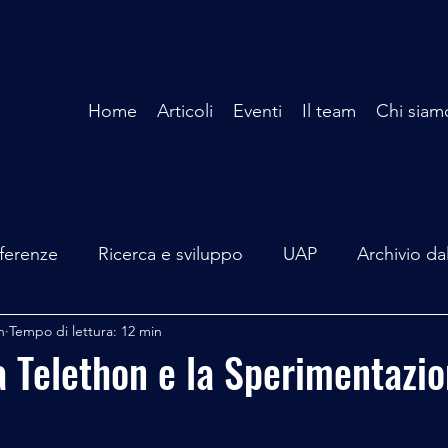
Home
Articoli
Eventi
Il team
Chi siam
ferenze
Ricerca e sviluppo
UAP
Archivio da
n
Tempo di lettura: 12 min
terviste
Mare Mediterraneo
Isole Pontine
A
a Telethon e la Sperimentazio
lità
Spazio - Astronomia
Alieni
Mistero