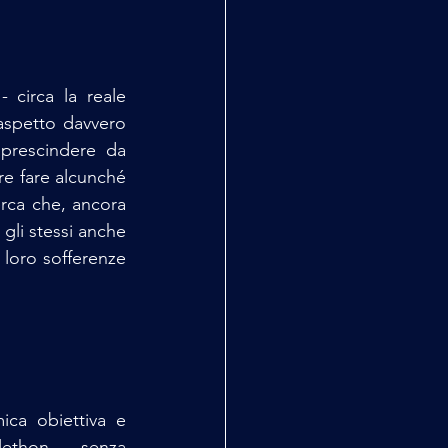
circa la reale 
aspetto davvero 
prescindere da 
e fare alcunché 
erca che, ancora 
li stessi anche 
loro sofferenze 
ca obiettiva e 
lethon — senza 