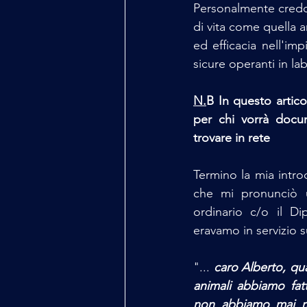
Personalmente credo 
di vita come quella 
ed efficacia nell'im
sicure operanti in la
N.
B In questo artic
per chi vorrà docume
trovare in rete 
Termino la mia intro
che mi pronunciò u
ordinario c/o il Di
eravamo in servizio 
"... 
caro Alberto, qua
animali abbiamo fatto
non abbiamo mai rag