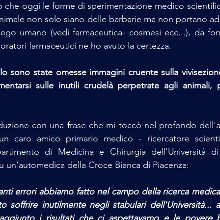
che oggi le forme di sperimentazione medico scientifica
animale non solo siano delle barbarie ma non portano ad 
piego umano (vedi farmaceutica- cosmesi ecc...), da font
boratori farmaceutici ne ho avuto la certezza.
olo sono state omesse immagini cruente sulla vivisezion
ntarsi sulle inutili crudelà perpetrate agli animali, 
duzione con una frase che mi toccò nel profondo dell'a
n caro amico primario medico - ricercatore scientif
partimento di Medicina e Chirurgia dell'Università d
su un'automedica della Croce Bianca di Piacenza:
nti errori abbiamo fatto nel campo della ricerca medica..
 soffrire inutilmente negli stabulari dell'Università... 
giunto i risultati che ci aspettavamo e le povere b