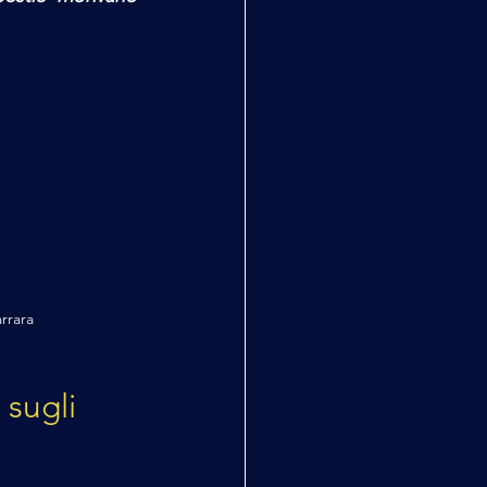
rrara
sugli 