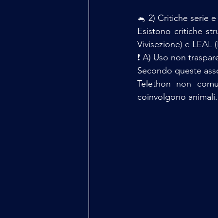
🐁 2) Critiche serie
Esistono critiche str
Vivisezione) e LEAL (
❗ A) Uso non traspar
Secondo queste asso
Telethon non comun
coinvolgono animali.