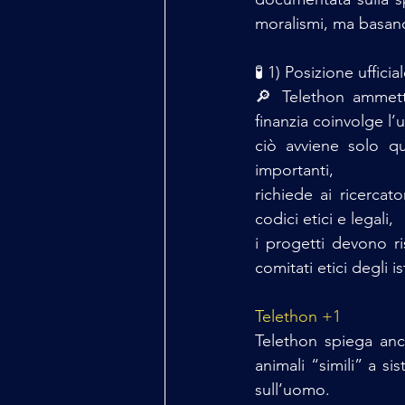
moralismi, ma basandoc
🧪 1) Posizione uffic
🔎 Telethon ammette
finanzia coinvolge l’
ciò avviene solo qu
importanti,
richiede ai ricercato
codici etici e legali,
i progetti devono ri
comitati etici degli ist
Telethon +1
Telethon spiega anc
animali “simili” a s
sull’uomo. 