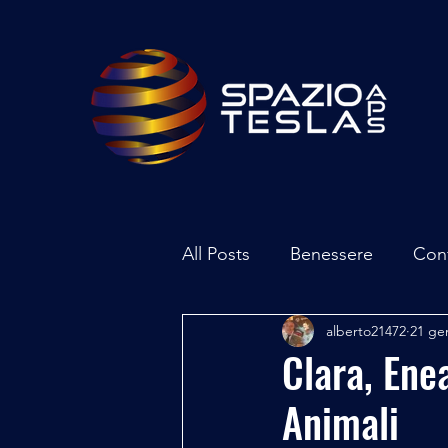
All Posts
Benessere
Con
alberto21472
21 ge
Ambiente
Inchieste - In
Clara, Ene
Animali
Archeoastronomia
Attua