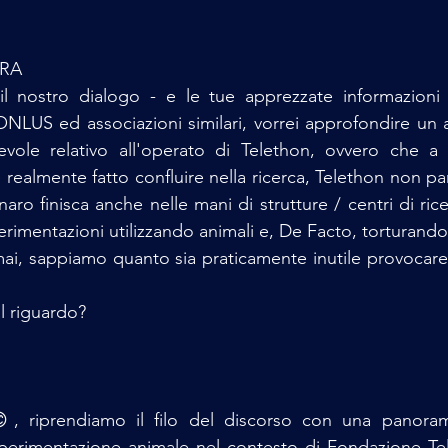
RA
l nostro dialogo - e le tue apprezzate informazioni - 
ONLUS ed associazioni similari, vorrei approfondire un 
evole relativo all'operato di Telethon, ovvero che a 
realmente fatto confluire nella ricerca, Telethon non par
naro finisca anche nelle mani di strutture / centri di ric
imentazioni utilizzando animali e, De Facto, torturando g
mai, sappiamo quanto sia praticamente inutile provocare 
l riguardo?
, riprendiamo il filo del discorso con una panorami
perimentazione animale nel contesto di Fondazione Te