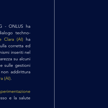
NG - ONLUS ha 
dialogo techno-
 Clara (AI)
 ha 
ulla corretta ed 
smi inseriti nel 
iarezza su alcuni 
 sulle gestioni 
on addirittura 
ra (AI)
.
sperimentazione 
esso e la salute 