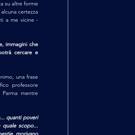
 su altre forme 
alcuna certezza 
i a me vicine - 
e, immagini che 
potrà cercare e 
nimo, una frase 
ico professore 
i Parma mentre 
. quanti poveri 
a quale scopo... 
estie morivano 