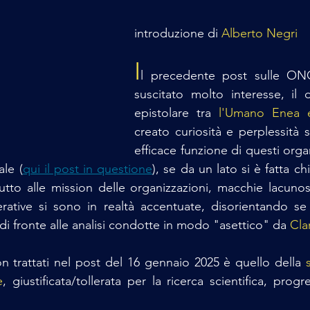
introduzione di 
Alberto Negri
I
l precedente post sulle O
suscitato molto interesse, il 
epistolare tra 
l'Umano Enea e
creato curiosità e perplessità s
efficace funzione di questi organi
ale (
qui il post in questione
), se da un lato si è fatta ch
tutto alle mission delle organizzazioni, macchie lacunose
tive si sono in realtà accentuate, disorientando se n
i di fronte alle analisi condotte in modo "asettico" da 
Cla
n trattati nel post del 16 gennaio 2025 è quello della 
e
, giustificata/tollerata per la ricerca scientifica, progr