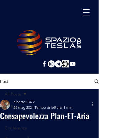
Post
All Posts
alberto21472
All Posts
28 mag 2024
Tempo di lettura: 1 min
Consapevolezza Plan-ET-Aria
Benessere
Conferenze