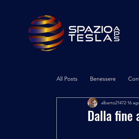
All Posts
Benessere
Con
alberto21472
16 ag
Ambiente
Inchieste - In
Dalla fine 
Archeoastronomia
Attua