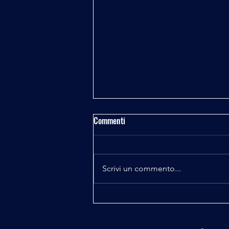
Commenti
Fisica e Spiritualità
Scrivi un commento...