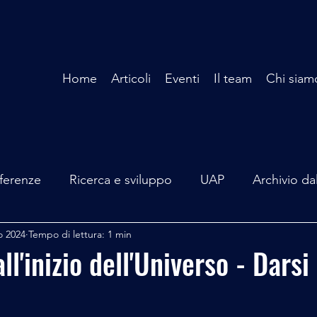
Home
Articoli
Eventi
Il team
Chi siam
ferenze
Ricerca e sviluppo
UAP
Archivio da
o 2024
Tempo di lettura: 1 min
terviste
Mare Mediterraneo
Isole Pontine
A
all'inizio dell'Universo - Darsi
lità
Spazio - Astronomia
Alieni
Mistero