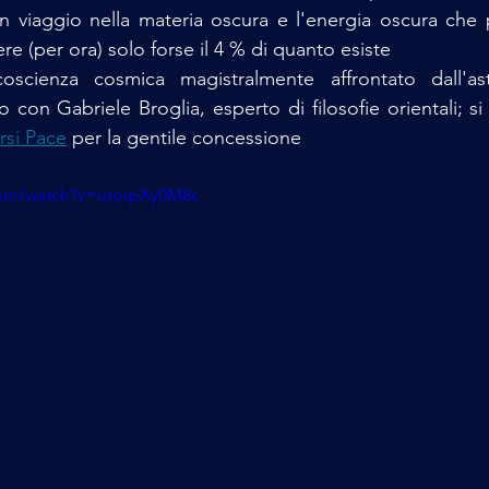
 un viaggio nella materia oscura e l'energia oscura che 
re (per ora) solo forse il 4 % di quanto esiste 
oscienza cosmica magistralmente affrontato dall'ast
o con Gabriele Broglia, esperto di filosofie orientali; si
rsi Pace
 per la gentile concessione 
com/watch?v=utorpXy0M8c