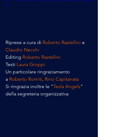
T
Riprese a cura di 
Roberto Rastellini
 e 
Claudio Necchi
Editing 
Roberto Rastellini
Testi 
Laura Groppi
Un particolare ringraziamento 
a 
Roberto Romiti
, 
Rino Capitanata
Si ringrazia inoltre le "
Tesla Angels
" 
della segreteria organizzativa