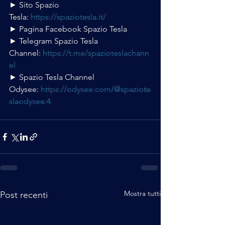
► Sito Spazio 
Tesla: 
https://spaziotesla.it/
► Pagina Facebook Spazio Tesla
► Telegram Spazio Tesla 
Channel: 
https://t.me/spazioteslachann
el
► Spazio Tesla Channel 
Odysee: 
https://odysee.com/@spaziote
slaodysee:4
Mostra tutti
Post recenti