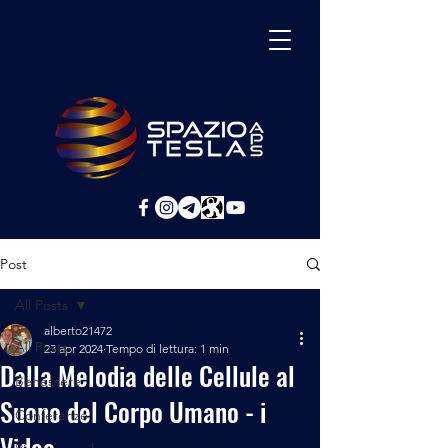
Post
All Posts
alberto21472
All Posts
23 apr 2024
Tempo di lettura: 1 min
Dalla Melodia delle Cellule al
Benessere
Suono del Corpo Umano - i
Conferenze
Video