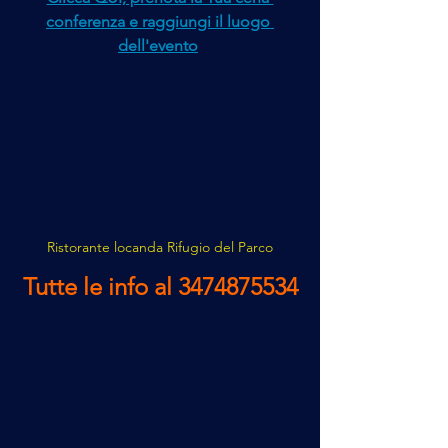
conferenza
 e 
raggiungi il luogo 
dell'evento
Ristorante locanda Rifugio del Parco
Tutte le info al 3474875534