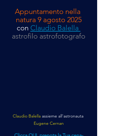
Appuntamento nella 
natura 9 agosto 2025
con 
Claudio Balella 
astrofilo astrofotografo
Claudio Balella 
assieme all'astronauta
Eugene Cernan
Clicca QUI, prenota la Tua cena-