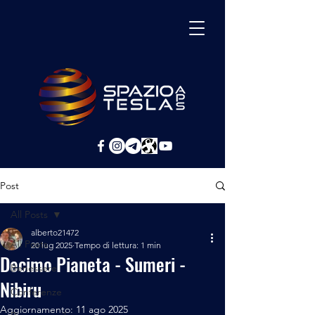
Post
All Posts
alberto21472
All Posts
20 lug 2025
Tempo di lettura: 1 min
Decimo Pianeta - Sumeri -
Benessere
Nibiru
Conferenze
Aggiornamento:
11 ago 2025