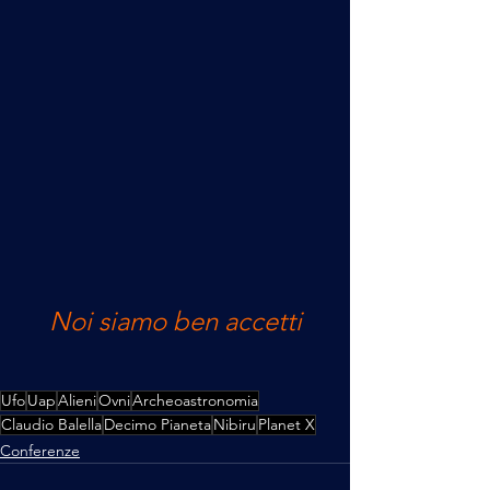
Noi siamo ben accetti
Ufo
Uap
Alieni
Ovni
Archeoastronomia
Claudio Balella
Decimo Pianeta
Nibiru
Planet X
Conferenze