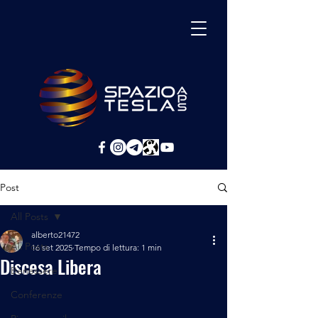
Post
All Posts
alberto21472
All Posts
16 set 2025
Tempo di lettura: 1 min
Discesa Libera
Benessere
Conferenze