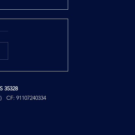
la Città Nascosta
TS 35328
PC) CF: 91107240334