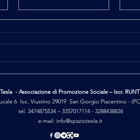
Ufo, Uap, Alieni
Giza 
Tesla - Associazione di Promozione Sociale – Iscr. RUN
cale 6 loc. Viustino 29019 San Giorgio Piacentino - (
tel. 3474875534 – 3357017114 - 3288438826
e-mail:
info@spaziotesla.it