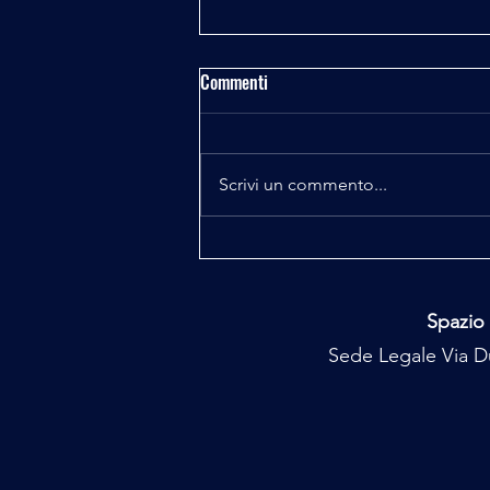
Commenti
Fisica e Spiritualità
Scrivi un commento...
Spazio 
Sede Legale Via Du