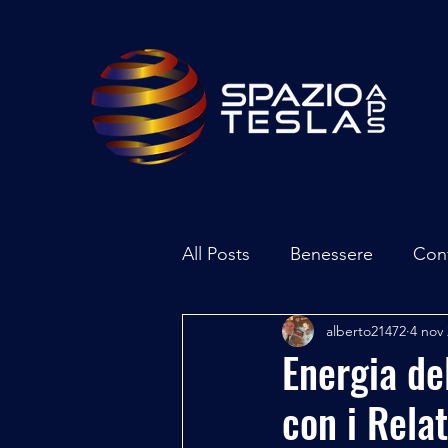
All Posts
Benessere
Con
alberto21472
4 nov
Ambiente
Inchieste - In
Energia de
con i Rela
Archeoastronomia
Attua