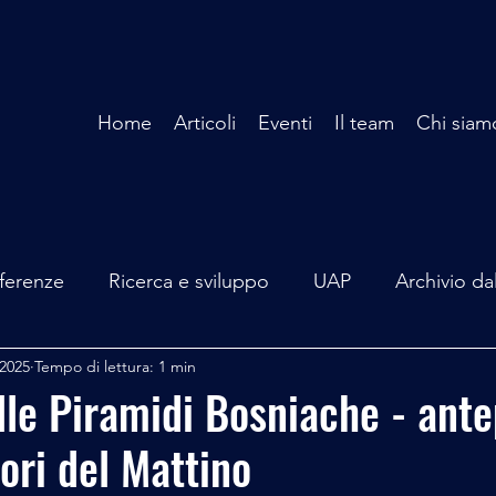
Home
Articoli
Eventi
Il team
Chi siam
ferenze
Ricerca e sviluppo
UAP
Archivio da
 2025
Tempo di lettura: 1 min
terviste
Mare Mediterraneo
Isole Pontine
A
lle Piramidi Bosniache - ant
tori del Mattino
lità
Spazio - Astronomia
Alieni
Mistero