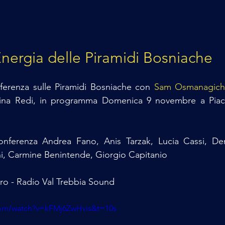
nergia delle Piramidi Bosniache
ferenza sulle Piramidi Bosniache con 
Sam Osmanagich
stina Redi, in programma Domenica 9 novembre a Piac
conferenza Andrea Fano, Anis Tarzak, Lucia Cassi, De
i, Carmine Benintende, Giorgio Capitanio
ro - Radio Val Trebbia Sound
com/watch?v=kFMj6ZwHvis&t=10s