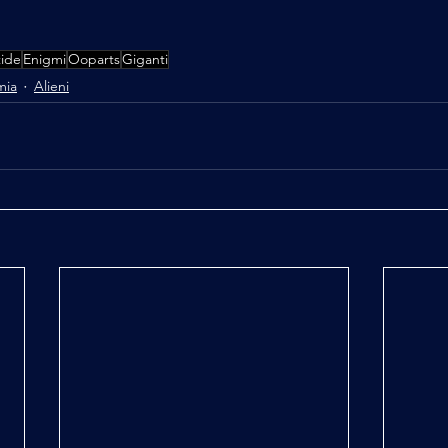
tide
Enigmi
Ooparts
Giganti
mia
Alieni