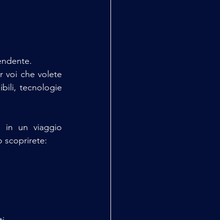
endente.
 voi che volete 
bili, tecnologie 
 in un viaggio 
 scoprirete:
i.