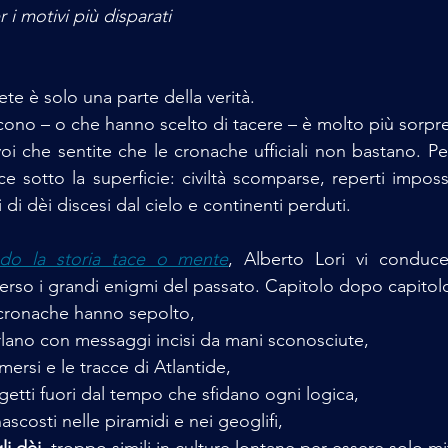
i motivi più disparati
te è solo una parte della verità.
cono – o che hanno scelto di tacere – è molto più sorpr
oi che sentite che le cronache ufficiali non bastano. Per
e sotto la superficie: civiltà scomparse, reperti impossi
 di dèi discesi dal cielo e continenti perduti.
o la storia tace o mente
, Alberto Lori vi conduce
erso i grandi enigmi del passato. Capitolo dopo capitolo
 cronache hanno sepolto,
rlano con messaggi incisi da mani sconosciute,
mersi e le tracce di Atlantide,
getti fuori dal tempo che sfidano ogni logica,
nascosti nelle piramidi e nei geoglifi,
li dèi
, troppo simili in culture lontane per essere solo mit