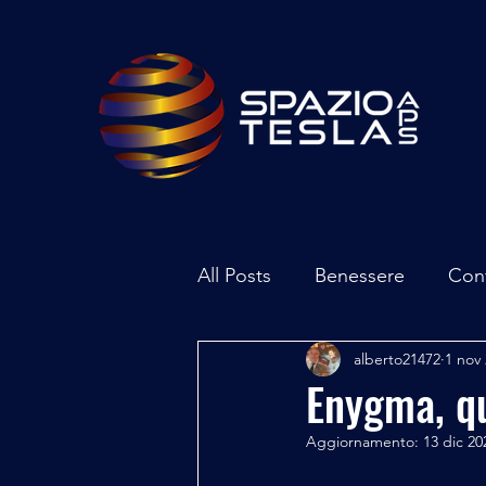
All Posts
Benessere
Con
alberto21472
1 nov
Ambiente
Inchieste - In
Enygma, qu
Aggiornamento:
13 dic 20
Archeoastronomia
Attua