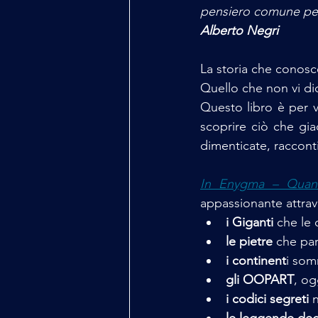
pensiero comune per 
Alberto Negri
La storia che conosce
Quello che non vi di
Questo libro è per v
scoprire ciò che giac
dimenticate, racconti
In Enygma – Quand
appassionante attrav
i Giganti 
che le
le pietre
 che pa
i continent
i som
gli OOPART
, og
i codici segreti
 
le leggende deg