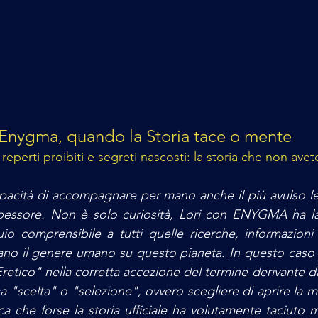
Enygma, quando la Storia tace o mente
i, reperti proibiti e segreti nascosti: la storia che non avet
apacità di accompagnare per mano anche il più avulso lett
pessore. Non è solo curiosità, Lori con ENYGMA ha la c
io comprensibile a tutti quelle ricerche, informazioni
o il genere umano su questo pianeta. In questo caso de
tico" nella corretta accezione del termine derivante dal
ica "scelta" o "selezione", ovvero scegliere di aprire la m
ca che forse la storia ufficiale ha volutamente taciuto 