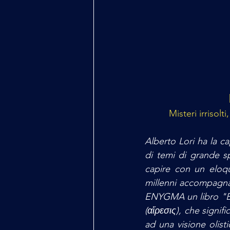
Misteri irrisolt
Alberto Lori ha la c
di temi di grande s
capire con un eloqu
millenni accompagnan
ENYGMA un libro "Ere
(αἵρεσις), che signif
ad una visione olisti