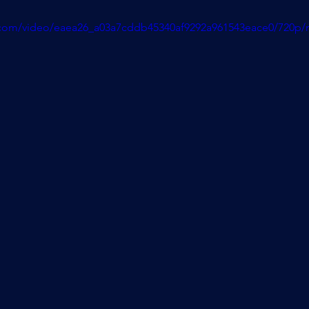
ic.com/video/eaea26_a03a7cddb45340af9292a961543eace0/720p/