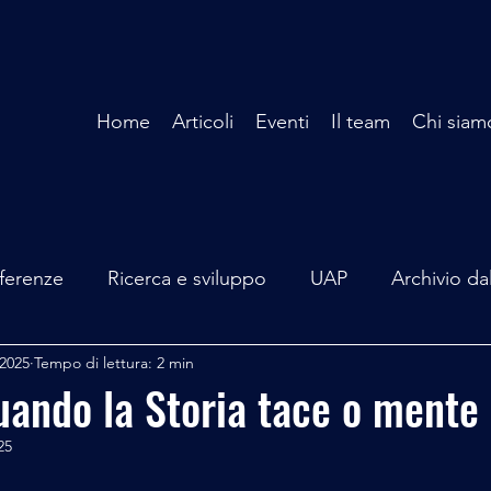
Home
Articoli
Eventi
Il team
Chi siam
ferenze
Ricerca e sviluppo
UAP
Archivio da
 2025
Tempo di lettura: 2 min
terviste
Mare Mediterraneo
Isole Pontine
A
ando la Storia tace o mente
25
lità
Spazio - Astronomia
Alieni
Mistero