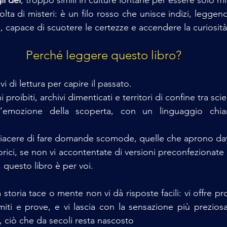
ta di misteri: è un filo rosso che unisce indizi, leggen
 capace di scuotere le certezze e accendere la curiosità
Perché leggere questo libro?
i di lettura per capire il passato.
i proibiti, archivi dimenticati e territori di confine tra sci
 l’emozione della scoperta, con un linguaggio chiar
l piacere di fare domande scomode, quelle che aprono da
orici, se non vi accontentate di versioni preconfezionate 
, questo libro è per voi.
storia tace o mente non vi dà risposte facili: vi offre pr
miti e prove, e vi lascia con la sensazione più preziosa:
e, ciò che da secoli resta nascosto