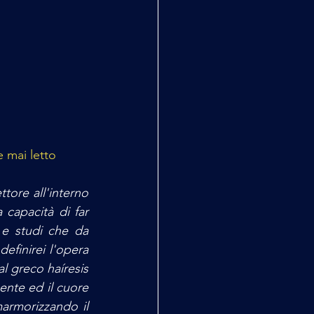
e mai letto
ore all'interno 
apacità di far 
 e studi che da 
finirei l'opera 
 greco haíresis 
ente ed il cuore 
marmorizzando il 