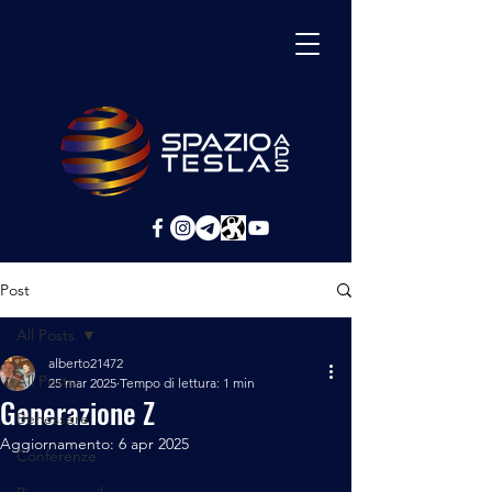
Post
All Posts
alberto21472
All Posts
25 mar 2025
Tempo di lettura: 1 min
Generazione Z
Benessere
Aggiornamento:
6 apr 2025
Conferenze