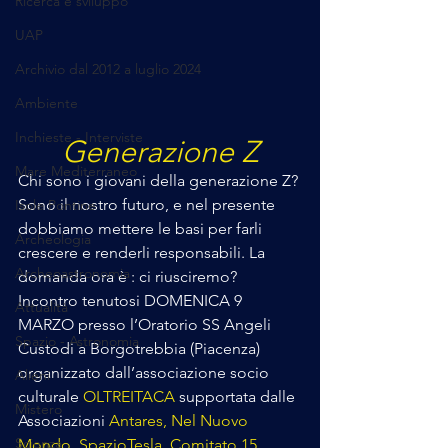
Ricerca e sviluppo
UAP
Archivio dal 2012 a luglio 2024
Ambiente
Inchieste - Interviste
Generazione Z
Mare Mediterraneo
Chi sono i giovani della generazione Z? 
Sono il nostro futuro, e nel presente 
Isole Pontine
dobbiamo mettere le basi per farli 
Archeologia
crescere e renderli responsabili. La 
Archeoastronomia
domanda ora è : ci riusciremo? 
Incontro tenutosi DOMENICA 9 
Attualità
MARZO presso l’Oratorio SS Angeli 
Spazio - Astronomia
Custodi a Borgotrebbia (Piacenza) 
organizzato dall’associazione socio 
Alieni
culturale 
OLTREITACA
 supportata dalle 
Mistero
Associazioni 
Antares, Nel Nuovo 
Scienza
Mondo, SpazioTesla, Comitato 15 