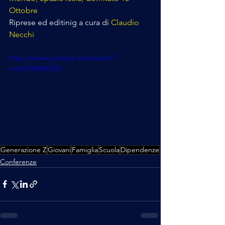
Ottobre
Riprese ed editinig a cura di 
Claudio 
Necchi
https://www.youtube.com/watch?
v=IaO3dIMS3O0
Generazione Z
Giovani
Famiglia
Scuola
Dipendenze
Conferenze