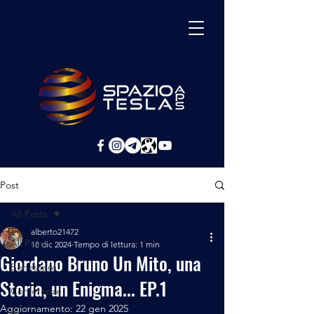
Post
All Posts
alberto21472
All Posts
18 dic 2024
Tempo di lettura: 1 min
Giordano Bruno Un Mito, una
Benessere
Storia, un Enigma... EP.1
Conferenze
Aggiornamento:
22 gen 2025