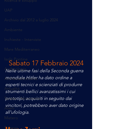
Ricerca e sviluppo
UAP
Archivio dal 2012 a luglio 2024
Ambiente
Inchieste - Interviste
Mare Mediterraneo
Isole Pontine
Sabato 17 Febbraio 2024
Archeologia
Nelle ultime fasi della Seconda guerra 
mondiale Hitler ha dato ordine a 
Archeoastronomia
esperti tecnici e scienziati di produrre 
Attualità
strumenti bellici avanzatissimi i cui 
Spazio - Astronomia
prototipi, acquisiti in seguito dai 
vincitori, potrebbero aver dato origine 
Alieni
all'ufologia.
Mistero
Scienza