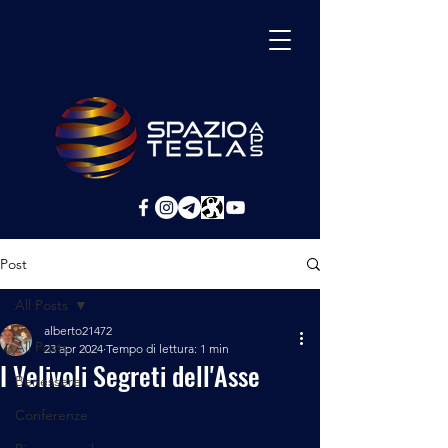
Post
All Posts
alberto21472
All Posts
23 apr 2024
Tempo di lettura: 1 min
I Velivoli Segreti dell'Asse
Benessere
Conferenze