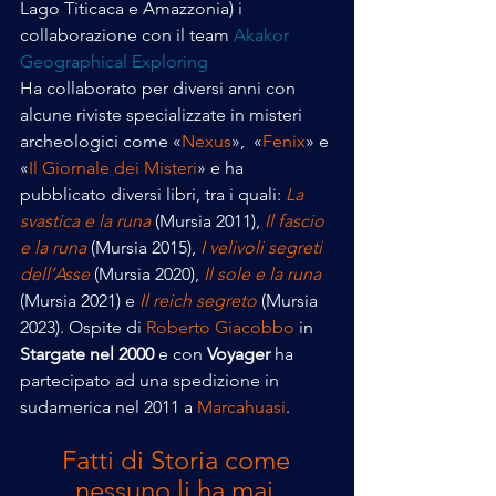
Lago Titicaca e Amazzonia) i 
collaborazione con il team 
Akakor 
Geographical Exploring
Ha collaborato per diversi anni con 
alcune riviste specializzate in misteri 
archeologici come «
Nexus
»,  «
Fenix
» e 
«
Il Giornale dei Misteri
» e ha 
pubblicato diversi libri, tra i quali: 
La 
svastica e la runa
 (Mursia 2011), 
Il fascio 
e la runa
 (Mursia 2015), 
I velivoli segreti 
dell’Asse
(Mursia 2020), 
Il sole e la runa
(Mursia 2021) e 
Il reich segreto
 (Mursia 
2023). Ospite di 
Roberto Giacobbo
 in 
Stargate nel 2000
 e con 
Voyager
 ha 
partecipato ad una spedizione in 
sudamerica nel 2011 a 
Marcahuasi
.
Fatti di Storia come 
nessuno li ha mai 