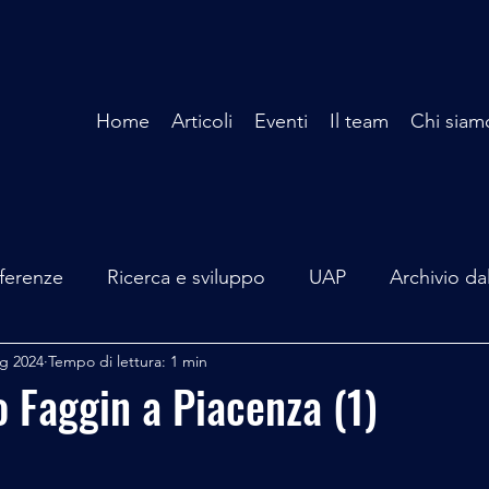
Home
Articoli
Eventi
Il team
Chi siam
ferenze
Ricerca e sviluppo
UAP
Archivio da
g 2024
Tempo di lettura: 1 min
terviste
Mare Mediterraneo
Isole Pontine
A
o Faggin a Piacenza (1)
lità
Spazio - Astronomia
Alieni
Mistero