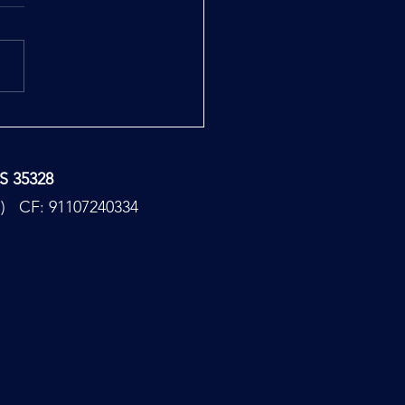
ana e Pelizza il Codice
to 7^ puntata
TS 35328
PC) CF: 91107240334