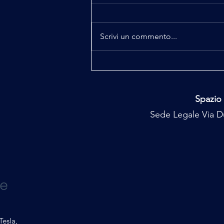
Fisica e Spiritualità
Scrivi un commento...
Spazio 
Sede Legale Via Du
Tesla,