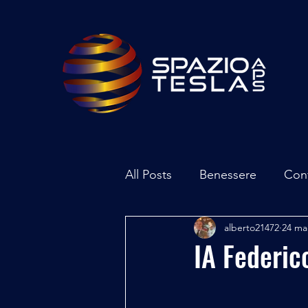
All Posts
Benessere
Con
alberto21472
24 ma
Ambiente
Inchieste - In
IA Federic
Archeoastronomia
Attua