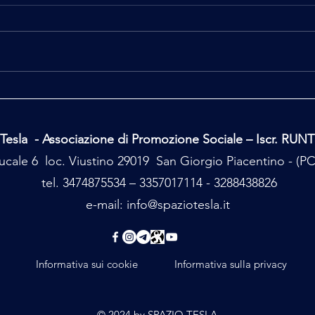
Ufo, Uap, Alieni
Major
Perdu
Tesla - Associazione di Promozione Sociale – Iscr. RUN
cale 6 loc. Viustino 29019 San Giorgio Piacentino - (
tel. 3474875534 – 3357017114 - 3288438826
e-mail:
info@spaziotesla.it
Informativa sui cookie
Informativa sulla privacy
© 2024 by SPAZIO TESLA