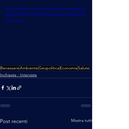
https://video.wixstatic.com/video/eaea26_81
8b2dbf8f704411901bd98b2accbb16/360p/mp
4/file.mp4
Benessere
Ambiente
Geopolitica
Economia
Salute
Inchieste - Interviste
Mostra tutti
Post recenti