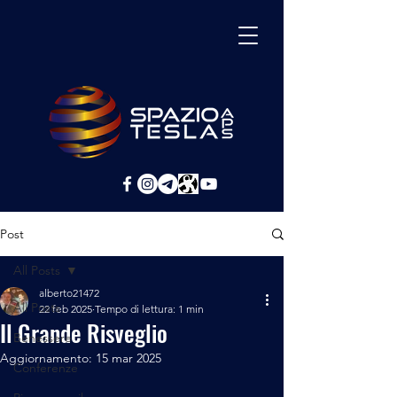
Post
All Posts
alberto21472
All Posts
22 feb 2025
Tempo di lettura: 1 min
Il Grande Risveglio
Benessere
Aggiornamento:
15 mar 2025
Conferenze