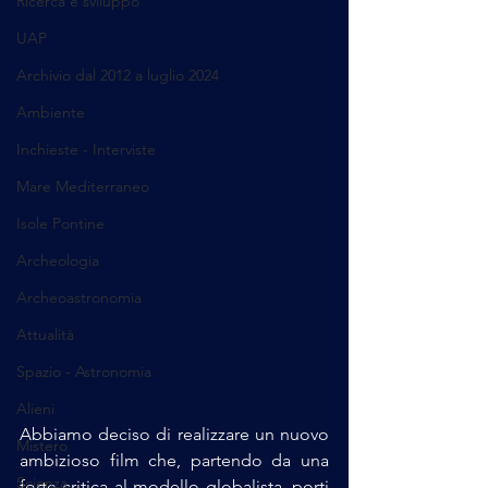
Ricerca e sviluppo
UAP
Archivio dal 2012 a luglio 2024
Ambiente
Inchieste - Interviste
Mare Mediterraneo
Isole Pontine
Archeologia
Archeoastronomia
Attualità
Spazio - Astronomia
Alieni
Abbiamo deciso di realizzare un nuovo 
Mistero
ambizioso film che, partendo da una 
Scienza
forte critica al modello globalista, porti 