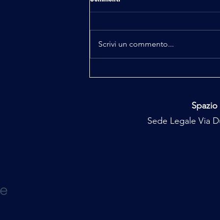
Scrivi un commento...
Majorana e Pelizza il Codice
Perduto 4^ e 5^ puntata
Spazio 
Sede Legale Via Du