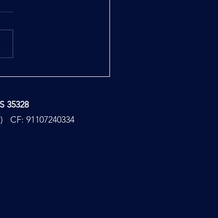
ase Report
TS 35328
PC) CF: 91107240334