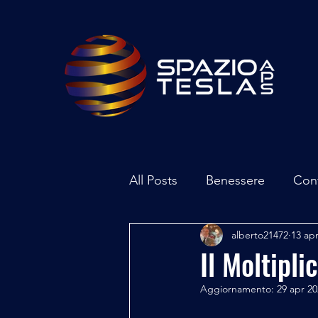
All Posts
Benessere
Con
alberto21472
13 ap
Ambiente
Inchieste - In
Il Moltipli
Aggiornamento:
29 apr 2
Archeoastronomia
Attua