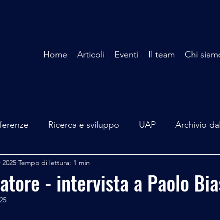
Home
Articoli
Eventi
Il team
Chi siam
ferenze
Ricerca e sviluppo
UAP
Archivio da
r 2025
Tempo di lettura: 1 min
terviste
Mare Mediterraneo
Isole Pontine
A
catore - intervista a Paolo Bia
025
lità
Spazio - Astronomia
Alieni
Mistero