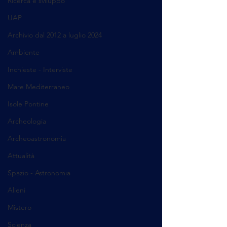
Ricerca e sviluppo
UAP
Archivio dal 2012 a luglio 2024
Ambiente
Inchieste - Interviste
Mare Mediterraneo
Isole Pontine
Archeologia
Archeoastronomia
Attualità
Spazio - Astronomia
Alieni
Mistero
Scienza