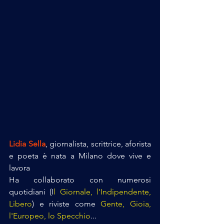
Lidia Sella
, giornalista, scrittrice, aforista 
e poeta è nata a Milano dove vive e 
lavora
Ha collaborato con numerosi 
quotidiani (I
l Giornale, l'Indipendente, 
Libero
) e riviste come 
Gente, Gioia, 
l'Europeo, lo Specchio
...