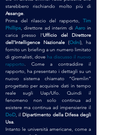
starebbero rischiando molto più di 
Assange
.
Prima del rilascio del rapporto, 
Tim 
Phillips
, direttore ad interim di 
Aaro
in 
carica presso l’
Ufficio del Direttore 
dell’Intelligence Nazionale
 (
Odni
), ha 
fornito un briefing a un numero limitato 
di giornalisti, dove 
ha discusso il nuovo 
rapporto
. Come a contraddire il 
rapporto, ha presentato i dettagli su un 
nuovo sistema chiamato “Gremlin” 
progettato per acquisire dati in tempo 
reale sugli Uap/Ufo. Quindi il 
fenomeno non solo continua ad 
esistere ma continua ad impensierire il
DoD
, il 
Dipartimento della Difesa degli 
Usa
.
Intanto le università americane, come a 