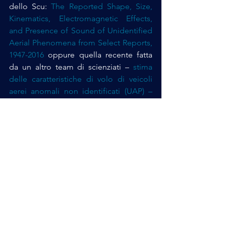
dello Scu: 
The Reported Shape, Size, 
Kinematics, Electromagnetic Effects, 
and Presence of Sound of Unidentified 
Aerial Phenomena from Select Reports, 
1947-2016
 oppure quella recente fatta 
da un altro team di scienziati – 
stima 
delle caratteristiche di volo di veicoli 
aerei anomali non identificati (UAP) – 
University at Albany, State University of 
New York Scholars Archive Physics 
Faculty Scholarship
.
Probabilmente il Rapporto presentato 
dal DoD è stato 
condizionato
 dal clima 
elettorale, un clima pesantissimo mai 
raggiunto nella storia americana, un 
rapporto che pur non negando la realtà 
del fenomeno Ufo, se avesse indicato 
la pur remota possibilità di tecnologie 
provenienti da altre intelligenze, 