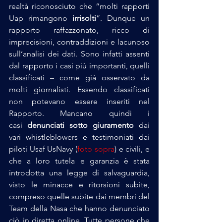
realtà riconosciuto che “molti rapporti 
Uap rimangono 
irrisolti
”. Dunque un 
rapporto raffazzonato, ricco di 
imprecisioni, contraddizioni e lacunoso 
sull’analisi dei dati. Sono infatti assenti 
dal rapporto i casi più importanti, quelli 
classificati – come già osservato da 
molti giornalisti. Essendo classificati 
non potevano essere inseriti nel 
Rapporto. Mancano quindi i 
casi
 denunciati sotto giuramento
 dai 
vari whistleblowers e testimoniati dai 
piloti Usaf UsNavy (
foto sopra
) e civili, e 
che a loro tutela e garanzia è stata 
introdotta una legge di salvaguardia, 
visto le minacce e ritorsioni subite, 
compreso quelle subite dai membri del 
Team della Nasa che hanno denunciato 
ciò in diretta online. Tutte persone che 