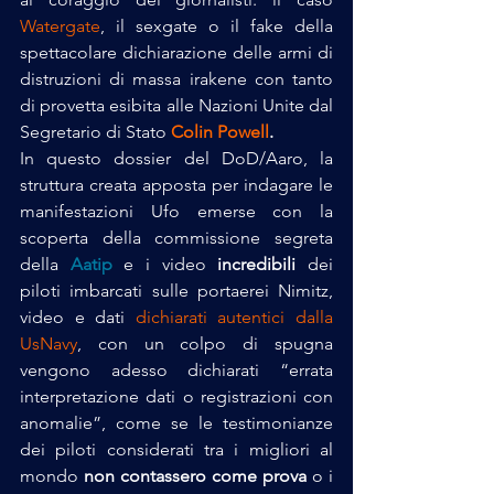
Watergate
, il sexgate o il fake della 
spettacolare dichiarazione delle armi di 
distruzioni di massa irakene con tanto 
di provetta esibita alle Nazioni Unite dal 
Segretario di Stato 
Colin Powell
.
In questo dossier del DoD/Aaro, la 
struttura creata apposta per indagare le 
manifestazioni Ufo emerse con la 
scoperta della commissione segreta 
della 
Aatip
e i video 
incredibili
 dei 
piloti imbarcati sulle portaerei Nimitz, 
video e dati 
dichiarati autentici dalla 
UsNavy
, con un colpo di spugna 
vengono adesso dichiarati “errata 
interpretazione dati o registrazioni con 
anomalie”, come se le testimonianze 
dei piloti considerati tra i migliori al 
mondo
 non contassero come prova
 o i 