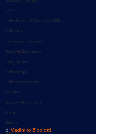
Ricerca e sviluppo
UAP
Archivio dal 2012 a luglio 2024
Ambiente
Inchieste - Interviste
Mare Mediterraneo
Isole Pontine
Archeologia
Archeoastronomia
Attualità
Spazio - Astronomia
Alieni
Mistero
di 
Vladimiro Bibolotti
Scienza