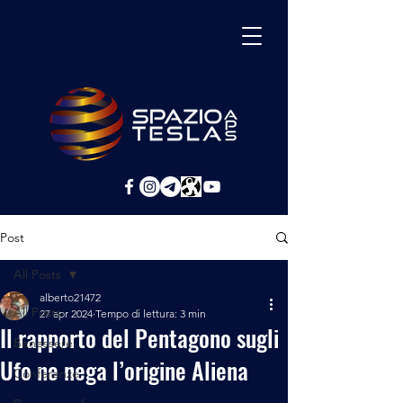
Post
All Posts
alberto21472
All Posts
27 apr 2024
Tempo di lettura: 3 min
Il rapporto del Pentagono sugli
Benessere
Ufo ne nega l’origine Aliena
Conferenze