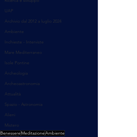
Ricerca e sviluppo
UAP
Archivio dal 2012 a luglio 2024
Ambiente
Inchieste - Interviste
Mare Mediterraneo
Isole Pontine
Archeologia
Archeoastronomia
Attualità
Spazio - Astronomia
Alieni
Mistero
Benessere
Meditazione
Ambiente
Scienza