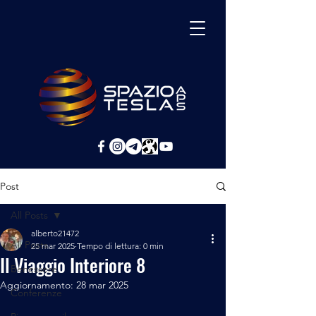
Post
All Posts
alberto21472
All Posts
25 mar 2025
Tempo di lettura: 0 min
Il Viaggio Interiore 8
Benessere
Aggiornamento:
28 mar 2025
Conferenze