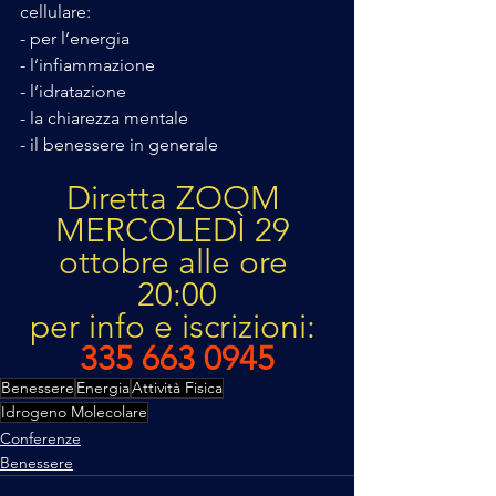
cellulare:
- ⁠per l’energia 
- ⁠l’infiammazione
- ⁠l’idratazione
- ⁠la chiarezza mentale 
- ⁠il benessere in generale
Diretta ZOOM 
MERCOLEDÌ 29 
ottobre alle ore 
20:00
per info e iscrizioni: 
335 663 0945
Benessere
Energia
Attività Fisica
Idrogeno Molecolare
Conferenze
Benessere