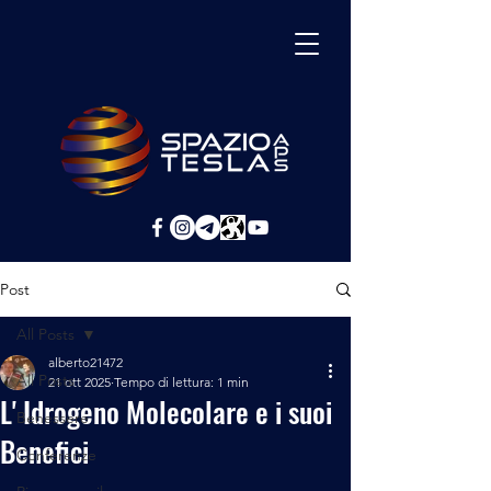
Post
All Posts
alberto21472
All Posts
21 ott 2025
Tempo di lettura: 1 min
L' Idrogeno Molecolare e i suoi
Benessere
Benefici
Conferenze