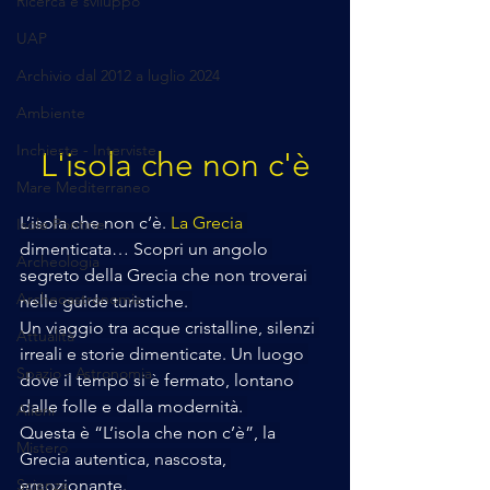
Ricerca e sviluppo
UAP
Archivio dal 2012 a luglio 2024
Ambiente
Inchieste - Interviste
L'isola che non c'è
Mare Mediterraneo
L’isola che non c’è. 
La Grecia
Isole Pontine
dimenticata… Scopri un angolo 
Archeologia
segreto della Grecia che non troverai 
Archeoastronomia
nelle guide turistiche. 
Un viaggio tra acque cristalline, silenzi 
Attualità
irreali e storie dimenticate. Un luogo 
Spazio - Astronomia
dove il tempo si è fermato, lontano 
dalle folle e dalla modernità. 
Alieni
Questa è “L’isola che non c’è”, la 
Mistero
Grecia autentica, nascosta, 
Scienza
emozionante.