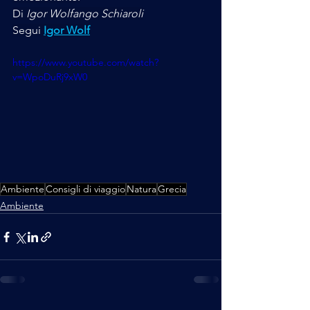
Di
 Igor Wolfango Schiaroli
Segui 
Igor Wolf
https://www.youtube.com/watch?
v=WpoDuRj9xW0
Ambiente
Consigli di viaggio
Natura
Grecia
Ambiente