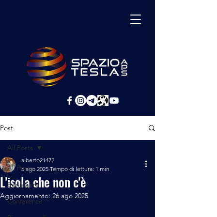
Post
All Posts
alberto21472
All Posts
6 ago 2025
Tempo di lettura: 1 min
L'isola che non c'è
Benessere
Aggiornamento:
26 ago 2025
Conferenze