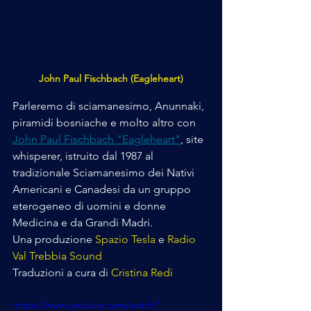
John Paul Fischbach (Eagleheart)
Parleremo di sciamanesimo, Anunnaki, 
piramidi bosniache e molto altro con 
John Paul Fischbach "Eagleheart"
, site 
whisperer, istruito dal 1987 al 
tradizionale Sciamanesimo dei Nativi 
Americani e Canadesi da un gruppo 
eterogeneo di uomini e donne 
Medicina e da Grandi Madri.
Una produzione 
Spazio Tesla
 e 
Radio 
Val Trebbia Sound
Traduzioni a cura di 
Cristina Redi
https://www.youtube.com/watch?