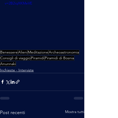
v=2B2iqXKMeVE
Benessere
Alieni
Meditazione
Archeoastronomia
Consigli di viaggio
Piramidi
Piramidi di Bosnia
Anunnaki
Inchieste - Interviste
Mostra tutti
Post recenti