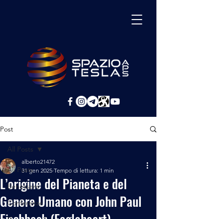
Post
All Posts
alberto21472
All Posts
31 gen 2025
Tempo di lettura: 1 min
L’origine del Pianeta e del
Benessere
Genere Umano con John Paul
Conferenze
Fischbach (Eagleheart)