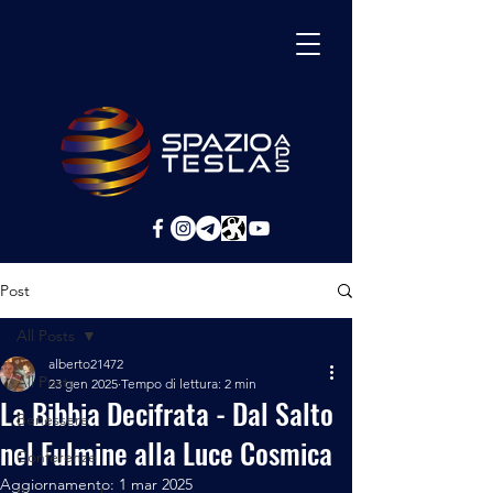
Post
All Posts
alberto21472
All Posts
23 gen 2025
Tempo di lettura: 2 min
La Bibbia Decifrata - Dal Salto
Benessere
nel Fulmine alla Luce Cosmica
Conferenze
Aggiornamento:
1 mar 2025