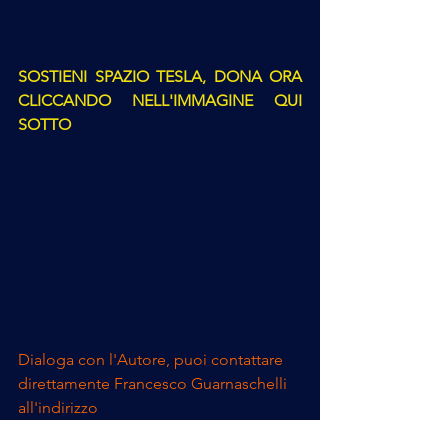
SOSTIENI SPAZIO TESLA, DONA ORA 
CLICCANDO NELL'IMMAGINE QUI 
SOTTO
Dialoga con l'Autore, puoi contattare 
direttamente Francesco Guarnaschelli 
all'indirizzo
francesco@spaziotesla.it