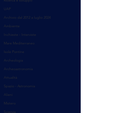
Ricerca e sviluppo
UAP
Archivio dal 2012 a luglio 2024
Ambiente
Inchieste - Interviste
Mare Mediterraneo
Isole Pontine
Archeologia
Archeoastronomia
Attualità
Spazio - Astronomia
Alieni
Mistero
Scienza