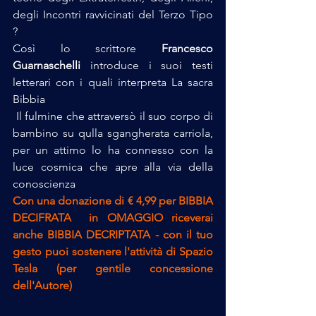
degli Incontri ravvicinati del Terzo Tipo 
?
Così lo scrittore 
Francesco 
Guarnaschelli
 introduce i suoi testi 
letterari con i quali interpreta La sacra 
Bibbia
 Il fulmine che attraversò il suo corpo di 
bambino su qulla sgangherata carriola, 
per un attimo lo ha connesso con la 
luce cosmica che apre alla via della 
conoscienza
Con una donazione di € 4,99 per BIBBIA 
DECIFRATA  in OMAGGIO riceverai 
anche BIBBIA DECRIPTATA - con il tuo 
gesto puoi sostenere l'attività di Spazio 
Tesla (per gentile concessione 
dell'Autore)