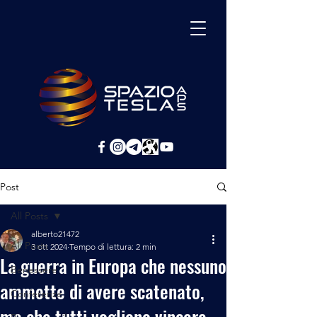
Post
All Posts
alberto21472
All Posts
3 ott 2024
Tempo di lettura: 2 min
La guerra in Europa che nessuno
Benessere
ammette di avere scatenato,
Conferenze
ma che tutti vogliono vincere