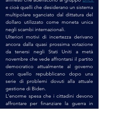
e cioè quelli che desiderano un sistema 
multipolare sganciato dal dittatura del 
dollaro utilizzato come moneta unica 
negli scambi internazionali.
Ulteriori motivi di incertezza derivano 
ancora dalla quasi prossima votazione 
da tenersi negli Stati Uniti a metà 
novembre che vede affrontarsi il partito 
democratico attualmente al governo 
con quello repubblicano dopo una 
serie di problemi dovuti alla attuale 
gestione di Biden. 
L'enorme spesa che i cittadini devono 
affrontare per finanziare la guerra in 
Ucraina non trova il consenso di molti 
americani che non ne capiscono i 
vantaggi.
Geopolitica
Europa
Guerra
Russia
Ucraina