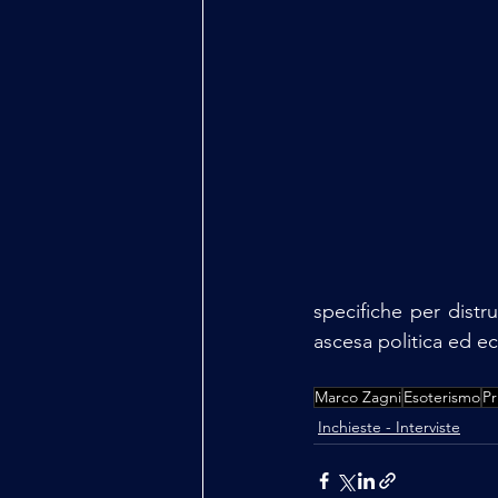
specifiche per distru
ascesa politica ed e
Marco Zagni
Esoterismo
Pr
Inchieste - Interviste