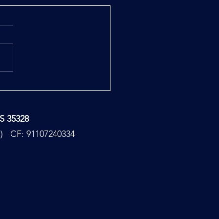
ase Report
TS 35328
PC) CF: 91107240334