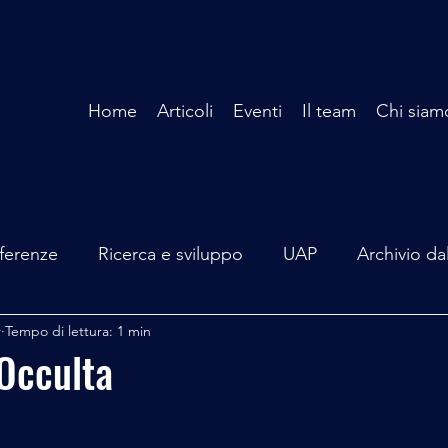
Home
Articoli
Eventi
Il team
Chi siam
ferenze
Ricerca e sviluppo
UAP
Archivio da
r
Tempo di lettura: 1 min
terviste
Mare Mediterraneo
Isole Pontine
A
Occulta
lità
Spazio - Astronomia
Alieni
Mistero