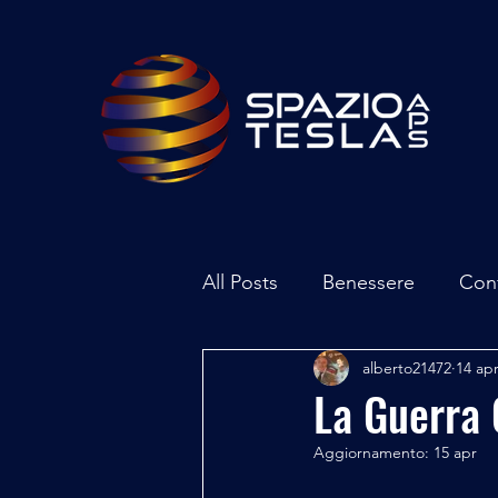
All Posts
Benessere
Con
alberto21472
14 ap
Ambiente
Inchieste - In
La Guerra 
Aggiornamento:
15 apr
Archeoastronomia
Attua