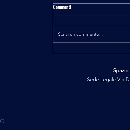
Commenti
Scrivi un commento...
Majorana e Pelizza il Codice
Perduto 4^ e 5^ puntata
Spazio 
Sede Legale Via Du