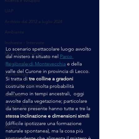
Ricerca e sviluppo
UAP
Archivio dal 2012 a luglio 2024
Ambiente
Inchieste - Interviste
Lo scenario spettacolare luogo avvolto 
Mare Mediterraneo
dal mistero è situato nel 
Parco 
Isole Pontine
Regionale di Montevecchia
 e della 
valle del Curone in provincia di Lecco. 
Archeologia
Si tratta di
 tre colline a gradoni
Archeoastronomia
costruite con molta probabilità 
dall'uomo in tempi ancestrali,  oggi 
Attualità
avvolte dalla vegetazione; particolare 
Spazio - Astronomia
da tenere presente hanno tutte e tre la 
stessa inclinazione e dimensioni simili 
Alieni
(difficile ipotizzare una formazione 
Mistero
naturale spontanea), ma la cosa più 
Scienza
sorprendente che alimenta il mistero è 