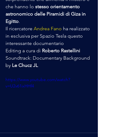
che hanno lo
 stesso orientamento 
astronomico delle Piramidi di Giza in 
Egitto
.
Il ricercatore 
Andrea Fano
 ha realizzato 
in esclusiva per Spazio Tesla questo 
interessante documentario
Editing a cura di 
Roberto Rastellini
Soundtrack: Documentary Background 
by
 Le Chucz JL
https://www.youtube.com/watch?
v=U2v61ixHHf4