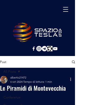
Post
All Posts
alberto21472
All Posts
6 set 2024
Tempo di lettura: 1 min
Le Piramidi di Montevecchia
Benessere
Conferenze