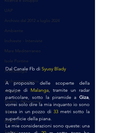
Ricerca e sviluppo
UAP
Archivio dal 2012 a luglio 2024
Ambiente
Inchieste - Interviste
Mare Mediterraneo
Isole Pontine
Dal Canale Fb di 
Syusy Blady
Archeologia
Archeoastronomia
A proposito delle scoperte della 
equipe di 
Malanga
, tramite un radar 
Attualità
particolare, sotto la piramide a 
Giza
, 
Spazio - Astronomia
vorrei solo dire la mia inquanto io sono 
scesa in un pozzo di 
33
 metri sotto la 
Alieni
superficie della piana. 
Mistero
Le mie considerazioni sono queste: una 
Scienza
volta scesa di 
20 
m sotto terra ho 