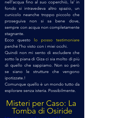
nell’acqua fino al suo coperchiò, la’ in 
fondo si intravedeva altro spazio, un 
cunicolo neanche troppo piccolo che 
proseguiva non si sa bene dove, 
sempre con acqua non completamente 
stagnante. 
Ecco questo 
lo posso testimoniare
perché l’ho visto con i miei occhi. 
Quindi non mi sento di escludere che 
sotto la piana di Giza ci sia molto di più 
di quello che sappiamo. Non so però 
se siano le strutture che vengono 
ipotizzate.! 
Comunque quello è un mondo tutto da 
esplorare senza isteria. Possibilmente.
Misteri per Caso: La 
Tomba di Osiride
https://www.youtube.com/watch?