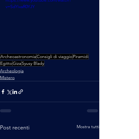
v=SdYivaR0YJY
Archeoastronomia
Consigli di viaggio
Piramidi
Egitto
Giza
Syusy Blady
Archeologia
Mistero
Mostra tutti
Post recenti