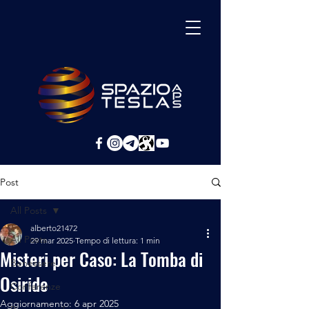
Post
All Posts
alberto21472
All Posts
29 mar 2025
Tempo di lettura: 1 min
Misteri per Caso: La Tomba di
Benessere
Osiride
Conferenze
Aggiornamento:
6 apr 2025