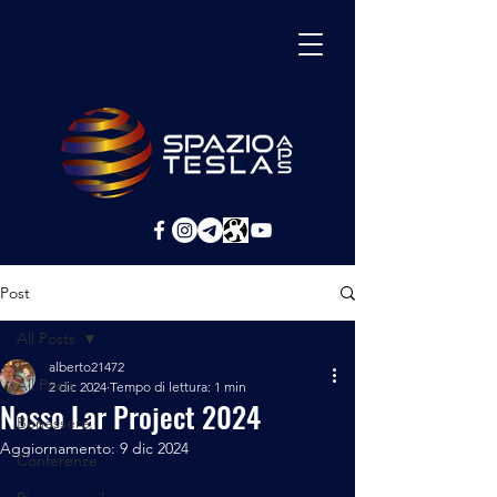
Post
All Posts
alberto21472
All Posts
2 dic 2024
Tempo di lettura: 1 min
Nosso Lar Project 2024
Benessere
Aggiornamento:
9 dic 2024
Conferenze