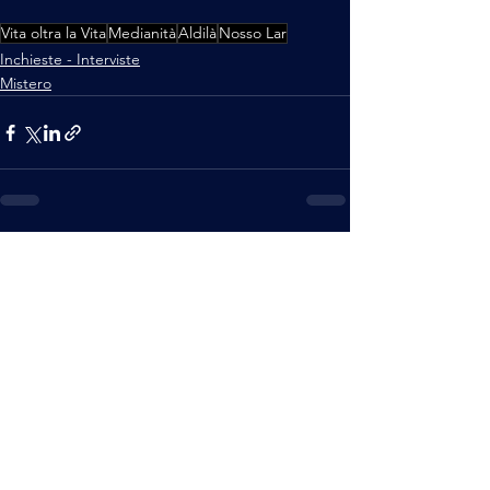
Vita oltra la Vita
Medianità
Aldilà
Nosso Lar
Inchieste - Interviste
Mistero
Mostra tutti
Post recenti