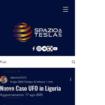
Post
All Posts
alberto21472
All Posts
8 ago 2025
Tempo di lettura: 1 min
Nuovo Caso UFO in Liguria
Benessere
Aggiornamento:
17 ago 2025
Conferenze