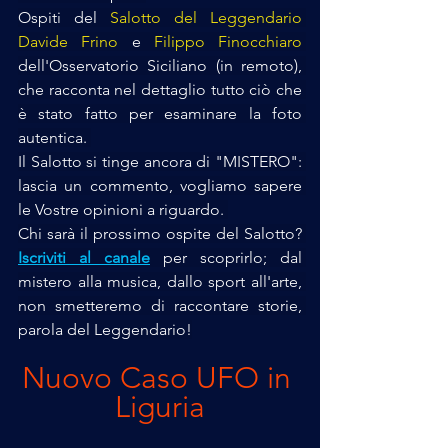
Ospiti del 
Salotto del Leggendario
Davide Frino
 e 
Filippo Finocchiaro
dell'Osservatorio Siciliano (in remoto), 
che racconta nel dettaglio tutto ciò che 
è stato fatto per esaminare la foto 
autentica. 
Il Salotto si tinge ancora di "MISTERO": 
lascia un commento, vogliamo sapere 
le Vostre opinioni a riguardo. 
Chi sarà il prossimo ospite del Salotto? 
Iscriviti al canale
 per scoprirlo; dal 
mistero alla musica, dallo sport all'arte, 
non smetteremo di raccontare storie, 
parola del Leggendario!
Nuovo Caso UFO in 
Liguria