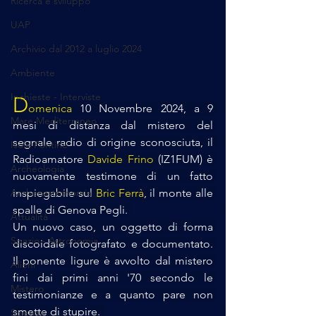
Ricerca e sviluppo
UAP
Archivio dal 2012 a luglio 2024
Ambiente
Inchieste - Interviste
D
omenica
 10 Novembre 2024, a 9 
Mare Mediterraneo
mesi di distanza dal mistero del 
segnale radio di origine sconosciuta, il 
Isole Pontine
Radioamatore 
Davide Frino
 (IZ1FUM) è 
Archeologia
nuovamente testimone di un fatto 
inspiegabile sul 
Bric Ferrà
, il monte alle 
Archeoastronomia
spalle di Genova Pegli. 
Attualità
Un nuovo caso, un oggetto di forma 
Spazio - Astronomia
discoidale fotografato e documentato. 
Il ponente ligure è avvolto dal mistero 
Alieni
fini dai primi anni '70 secondo le 
Mistero
testimonianze e a quanto pare non 
smette di stupire. 
Scienza