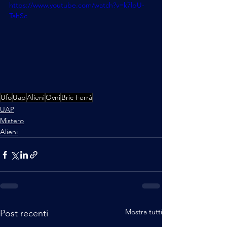
https://www.youtube.com/watch?v=k7lpU-
TahSc
Ufo
Uap
Alieni
Ovni
Bric Ferrà
UAP
Mistero
Alieni
Mostra tutti
Post recenti