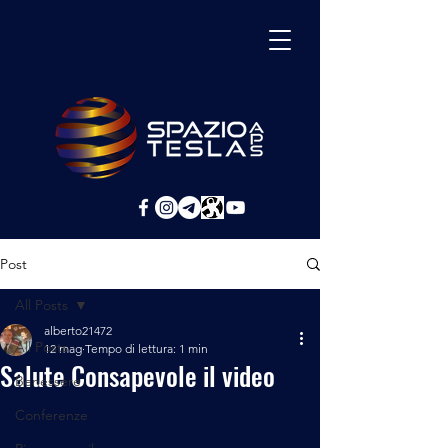
Post
All Posts
alberto21472
All Posts
12 mag
Tempo di lettura: 1 min
Salute Consapevole il video
Benessere
Conferenze