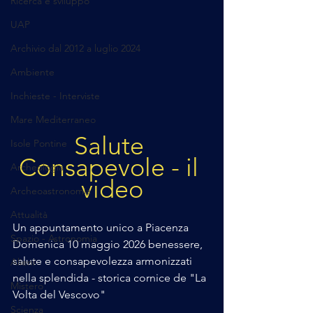
Ricerca e sviluppo
UAP
Archivio dal 2012 a luglio 2024
Ambiente
Inchieste - Interviste
Mare Mediterraneo
Salute 
Isole Pontine
Consapevole - il 
Archeologia
video
Archeoastronomia
Attualità
Un appuntamento unico a Piacenza 
Spazio - Astronomia
Domenica 10 maggio 2026 benessere, 
salute e consapevolezza armonizzati 
Alieni
nella splendida - storica cornice de "La 
Mistero
Volta del Vescovo"
Scienza