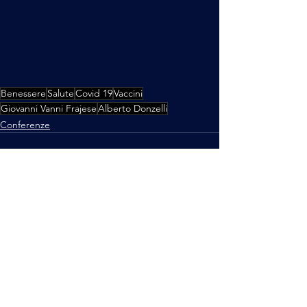
Benessere
Salute
Covid 19
Vaccini
Giovanni Vanni Frajese
Alberto Donzelli
Conferenze
Mostra tutti
Post recenti