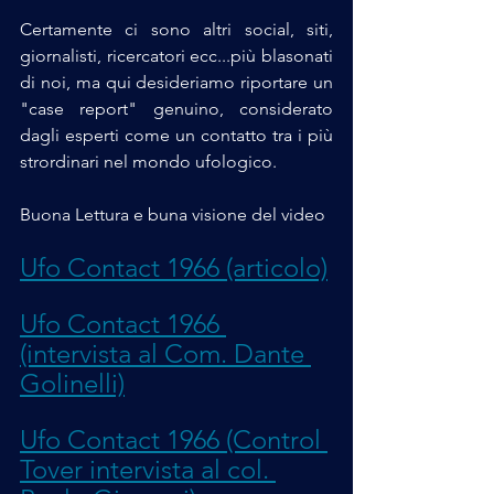
Certamente ci sono altri social, siti, 
giornalisti, ricercatori ecc...più blasonati 
di noi, ma qui desideriamo riportare un 
"case report" genuino, considerato 
dagli esperti come un contatto tra i più 
strordinari nel mondo ufologico.
Buona Lettura e buna visione del video
Ufo Contact 1966 (articolo)
Ufo Contact 1966 
(intervista al Com. Dante 
Golinelli)
Ufo Contact 1966 (Control 
Tover intervista al col. 