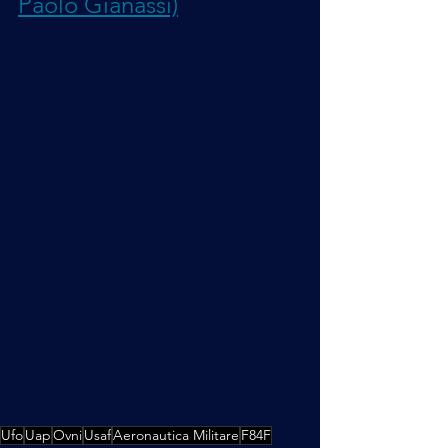
Paolo Gianassi)
Ufo
Uap
Ovni
Usaf
Aeronautica Militare
F84F