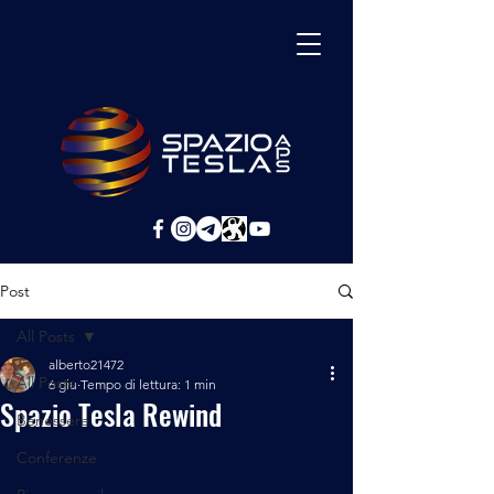
Post
All Posts
alberto21472
All Posts
6 giu
Tempo di lettura: 1 min
Spazio Tesla Rewind
Benessere
Conferenze