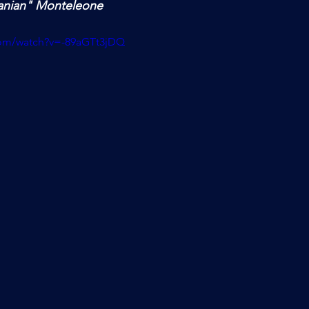
ranian" Monteleone
com/watch?v=-89aGTt3jDQ