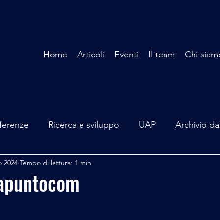
Home
Articoli
Eventi
Il team
Chi siam
ferenze
Ricerca e sviluppo
UAP
Archivio da
o 2024
Tempo di lettura: 1 min
terviste
Mare Mediterraneo
Isole Pontine
A
lapuntocom
lità
Spazio - Astronomia
Alieni
Mistero