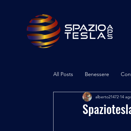
All Posts
Benessere
Con
alberto21472
14 ag
Ambiente
Inchieste - In
Spaziotes
Archeoastronomia
Attua