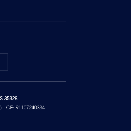
ana e Pelizza il Codice
to 7^ puntata
TS 35328
PC) CF: 91107240334