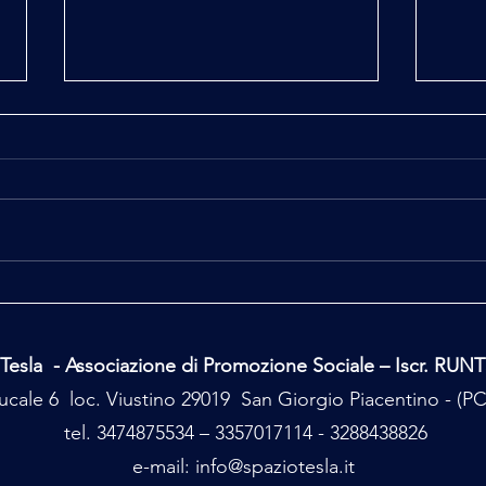
Ufo, Uap, Alieni
Major
Perdu
Tesla - Associazione di Promozione Sociale – Iscr. RUN
cale 6 loc. Viustino 29019 San Giorgio Piacentino - (
tel. 3474875534 – 3357017114 - 3288438826
e-mail:
info@spaziotesla.it