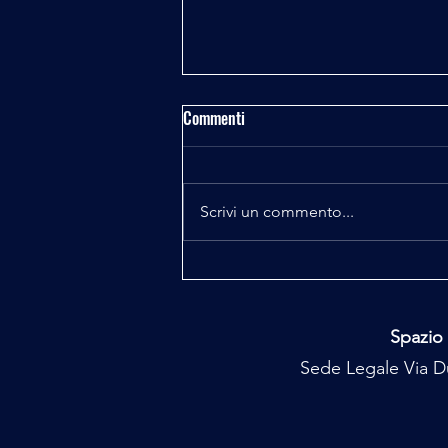
Commenti
Fisica e Spiritualità
Scrivi un commento...
Spazio 
Sede Legale Via Du